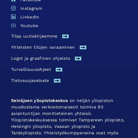
Instagram
LinkedIn
Youtube
Tilaa uutiskirjeemme
Yhteisten tilojen varaaminen
Logot ja graafinen ohjeisto
Turvallisuus­ohjeet
Tietosuojaseloste
Seinäjoen yliopistokeskus
on neljän yliopiston
muodostama verkostomaisesti toimiva 80
asiantuntijan monitieteinen yhteisö.
Yliopistokeskuksessa toimivat Tampereen yliopisto,
Helsingin yliopisto, Vaasan yliopisto ja
Taideyliopisto. Yhteistyökumppaneina ovat myös