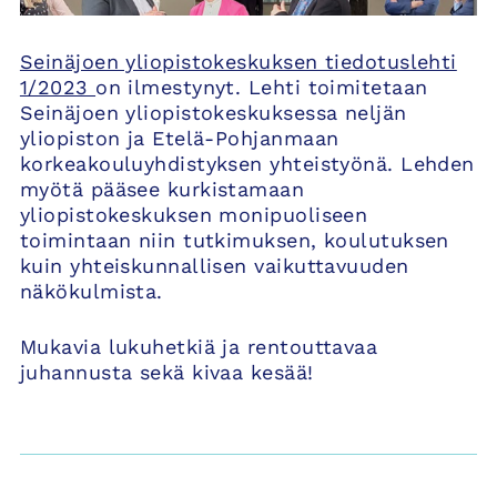
Seinäjoen yliopistokeskuksen tiedotuslehti
1/2023
on ilmestynyt. Lehti toimitetaan
Seinäjoen yliopistokeskuksessa neljän
yliopiston ja Etelä-Pohjanmaan
korkeakouluyhdistyksen yhteistyönä. Lehden
myötä pääsee kurkistamaan
yliopistokeskuksen monipuoliseen
toimintaan niin tutkimuksen, koulutuksen
kuin yhteiskunnallisen vaikuttavuuden
näkökulmista.
Mukavia lukuhetkiä ja rentouttavaa
juhannusta sekä kivaa kesää!
Artikkelien