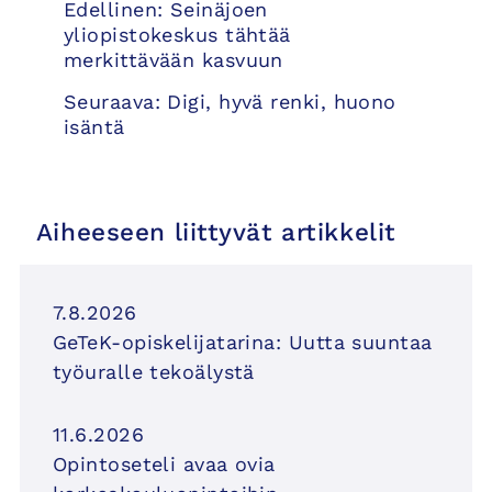
Edellinen:
Seinäjoen
selaus
yliopistokeskus tähtää
merkittävään kasvuun
Seuraava:
Digi, hyvä renki, huono
isäntä
Aiheeseen liittyvät artikkelit
7.8.2026
GeTeK-opiskelijatarina: Uutta suuntaa
työuralle tekoälystä
11.6.2026
Opintoseteli avaa ovia