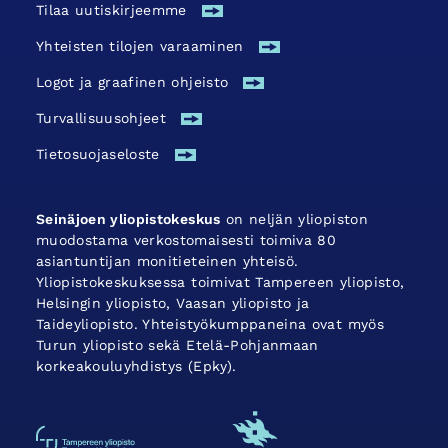
Tilaa uutiskirjeemme
Yhteisten tilojen varaaminen
Logot ja graafinen ohjeisto
Turvallisuus­ohjeet
Tietosuojaseloste
Seinäjoen yliopistokeskus
on neljän yliopiston
muodostama verkostomaisesti toimiva 80
asiantuntijan monitieteinen yhteisö.
Yliopistokeskuksessa toimivat Tampereen yliopisto,
Helsingin yliopisto, Vaasan yliopisto ja
Taideyliopisto. Yhteistyökumppaneina ovat myös
Turun yliopisto sekä Etelä-Pohjanmaan
korkeakouluyhdistys (Epky).