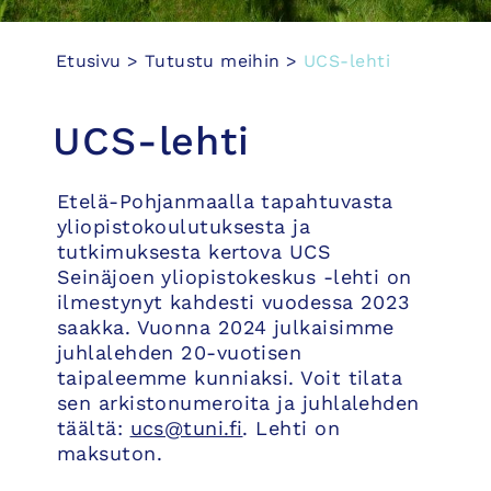
Etusivu
>
Tutustu meihin
>
UCS-lehti
UCS-lehti
Etelä-Pohjanmaalla tapahtuvasta
yliopistokoulutuksesta ja
tutkimuksesta kertova UCS
Seinäjoen yliopistokeskus -lehti on
ilmestynyt kahdesti vuodessa 2023
saakka. Vuonna 2024 julkaisimme
juhlalehden 20-vuotisen
taipaleemme kunniaksi. Voit tilata
sen arkistonumeroita ja juhlalehden
täältä:
ucs@tuni.fi
. Lehti on
maksuton.