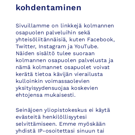
kohdentaminen
Sivuillamme on linkkejä kolmannen
osapuolen palveluihin sekä
yhteisöliitännäisiä, kuten Facebook,
Twitter, Instagram ja YouTube.
Näiden sisältö tulee suoraan
kolmannen osapuolen palvelusta ja
nämä kolmannet osapuolet voivat
kerätä tietoa kävijän vierailusta
kulloinkin voimassaolevien
yksityisyydensuojaa koskevien
ehtojensa mukaisesti.
Seinäjoen yliopistokeskus ei käytä
evästeitä henkilöllisyytesi
selvittämiseen. Emme myöskään
yhdistä IP-osoitettasi sinuun tai