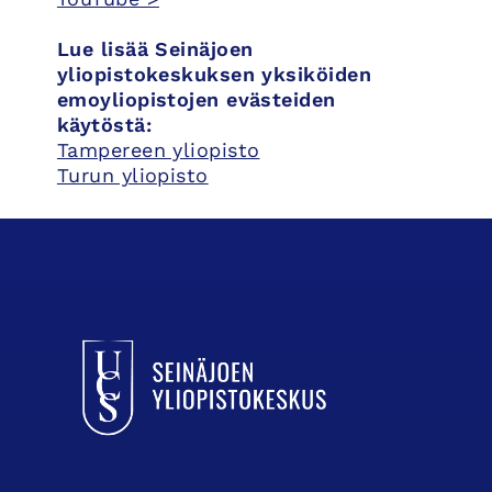
Lue lisää Seinäjoen
yliopistokeskuksen yksiköiden
emoyliopistojen evästeiden
käytöstä:
Tampereen yliopisto
Turun yliopisto
UCSin etusivulle