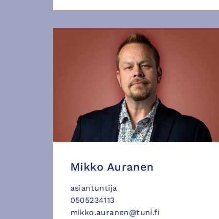
Mikko Auranen
asiantuntija
0505234113
mikko.auranen@tuni.fi