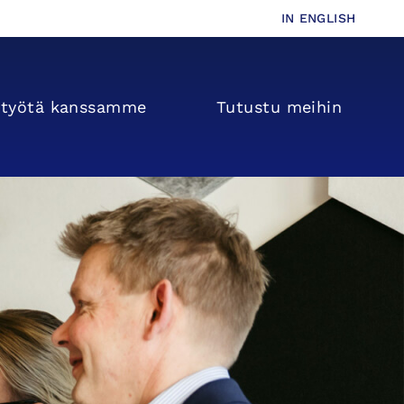
IN ENGLISH
s­­työtä kanssamme
Tutustu meihin