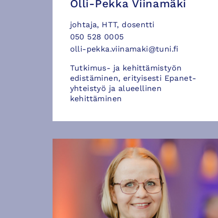
Olli-Pekka Viinamäki
johtaja, HTT, dosentti
050 528 0005
olli-pekka.viinamaki@tuni.fi
Tutkimus- ja kehittämistyön
edistäminen, erityisesti Epanet-
yhteistyö ja alueellinen
kehittäminen