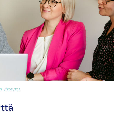
n yhteyttä
ttä