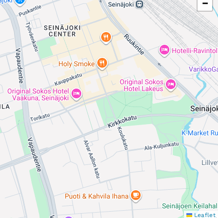
−
Leaflet