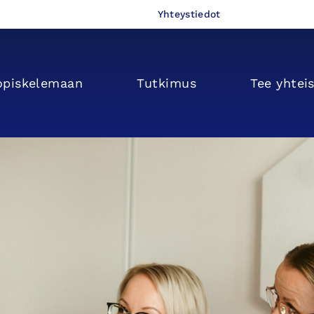
Yhteystiedot
opiskelemaan
Tutkimus
Tee yhtei