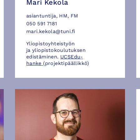
Mari Kekola
asiantuntija, HM, FM
050 591 7181
mari.kekola@tuni.fi
Yliopistoyhteistyön
ja yliopistokoulutuksen
edistäminen.
UCSEdu-
hanke
(projektipäällikkö)