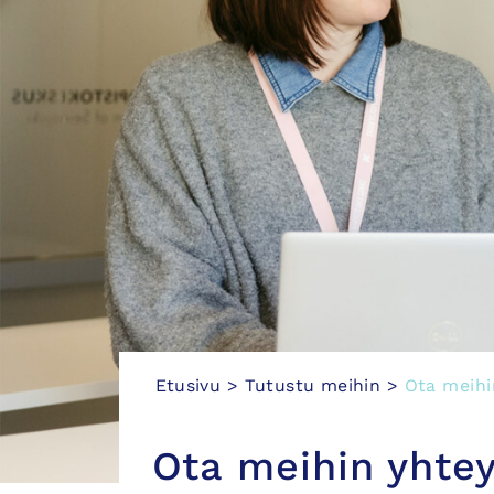
Etusivu
>
Tutustu meihin
>
Ota meihi
Ota meihin yhtey