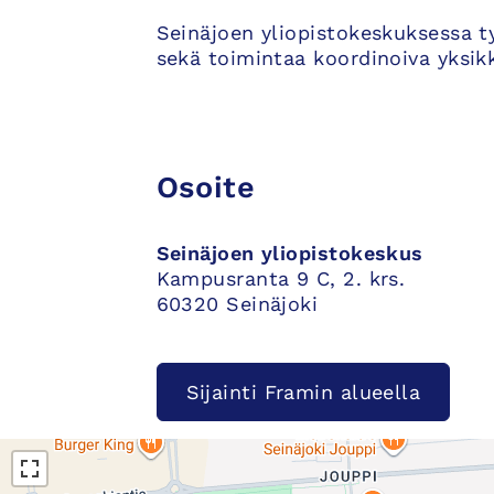
Seinäjoen yliopistokeskuksessa t
sekä toimintaa koordinoiva yksik
Osoite
Seinäjoen yliopistokeskus
Kampusranta 9 C, 2. krs.
60320 Seinäjoki
Sijainti Framin alueella