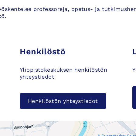
yöskentelee professoreja, opetus- ja tutkimushenk
kö.
Henkilöstö
Yliopistokeskuksen henkilöstön
Y
yhteystiedot
Henkilöstön yhteystiedot