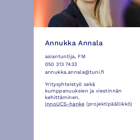
Annukka Annala
asiantuntija, FM
050 313 7433
annukka.annala@tuni.fi
Yritysyhteistyö sekä
kumppanuuksien ja viestinnän
kehittäminen.
InnoUCS-hanke
(projektipäällikkö)