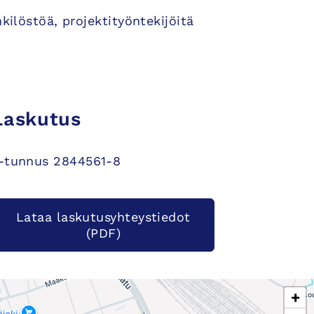
ilöstöä, projektityöntekijöitä
Laskutus
-tunnus 2844561-8
Lataa laskutus­yhteys­tiedot
(PDF)
+