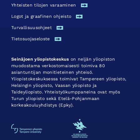
Yhteisten tilojen varaaminen
Logot ja graafinen ohjeisto
Turvallisuus­ohjeet
Tietosuojaseloste
Seinäjoen yliopistokeskus
on neljän yliopiston
muodostama verkostomaisesti toimiva 80
asiantuntijan monitieteinen yhteisö.
Yliopistokeskuksessa toimivat Tampereen yliopisto,
Helsingin yliopisto, Vaasan yliopisto ja
Taideyliopisto. Yhteistyökumppaneina ovat myös
Turun yliopisto sekä Etelä-Pohjanmaan
korkeakouluyhdistys (Epky).