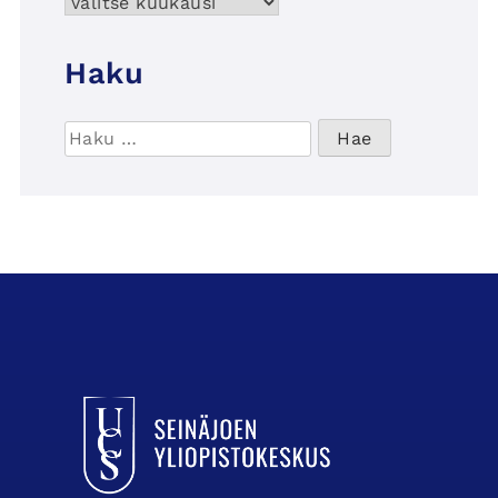
Arkisto
Haku
Haku:
UCSin etusivulle