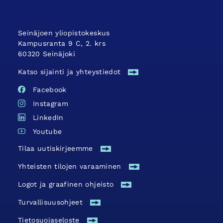
Seinäjoen yliopistokeskus
Kampusranta 9 C, 2. krs
60320 Seinäjoki
Katso sijainti ja yhteystiedot
Facebook
Instagram
LinkedIn
Youtube
Tilaa uutiskirjeemme
Yhteisten tilojen varaaminen
Logot ja graafinen ohjeisto
Turvallisuus­ohjeet
Tietosuojaseloste