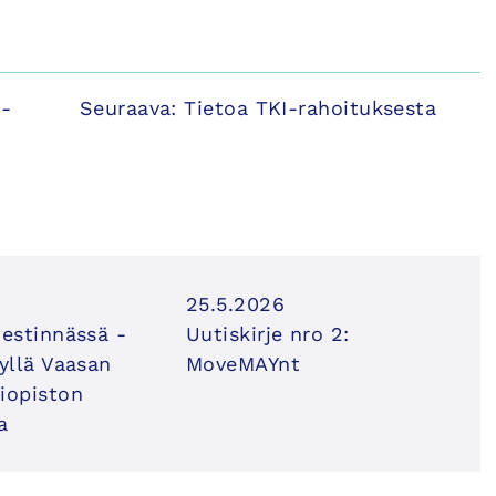
S-
Seuraava:
Tietoa TKI-rahoituksesta
25.5.2026
iestinnässä -
Uutiskirje nro 2:
syllä Vaasan
MoveMAYnt
iopiston
a