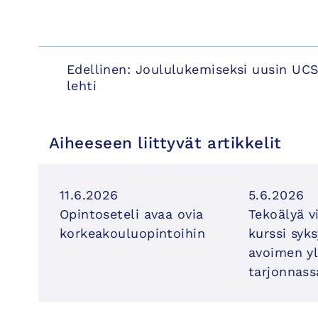
Artikkelien
Edellinen:
Joululukemiseksi uusin UC
lehti
selaus
Aiheeseen liittyvät artikkelit
11.6.2026
5.6.2026
Opintoseteli avaa ovia
Tekoälyä v
korkeakouluopintoihin
kurssi syk
avoimen yl
tarjonnass