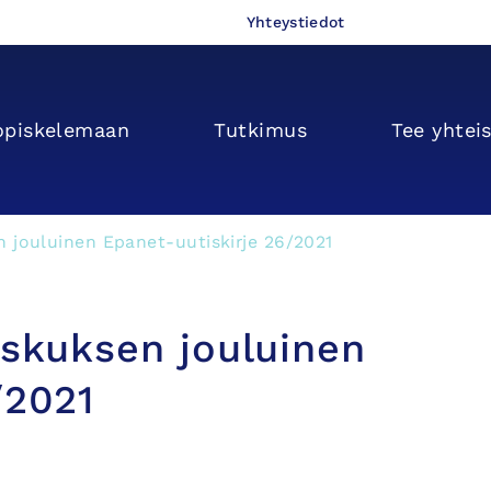
Yhteystiedot
opiskelemaan
Tutkimus
Tee yhtei
n jouluinen Epanet-uutiskirje 26/2021
eskuksen jouluinen
/2021