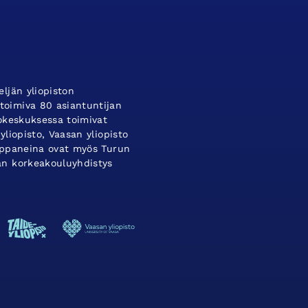
ljän yliopiston
oimiva 80 asiantuntijan
tokeskuksessa toimivat
yliopisto, Vaasan yliopisto
umppaneina ovat myös Turun
an korkeakouluyhdistys