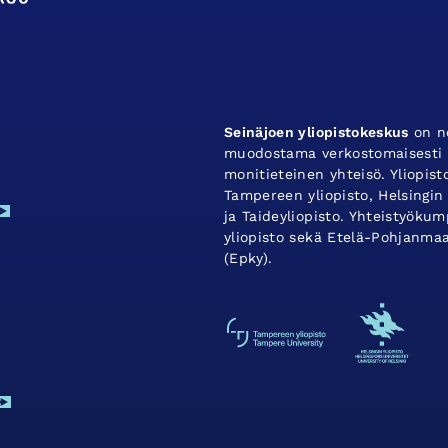
Seinäjoen yliopistokeskus
on ne
muodostama verkostomaisesti t
monitieteinen yhteisö. Yliopis
Tampereen yliopisto, Helsingin 
ja Taideyliopisto. Yhteistyök
yliopisto sekä Etelä-Pohjanma
(Epky).