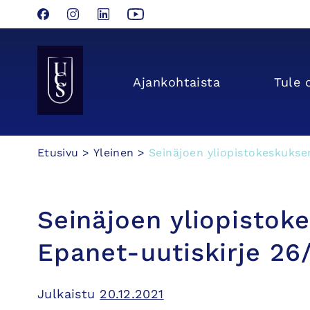
Facebook
Instagram
LinkedIn
YouTube
Seinäjoen Yliopistokeskus UCSin etusivulle
Ajan­kohtaista
Tule 
Hyppää
Etusivu
>
Yleinen
>
Seinäjoen yliopistokeskukse
sisältöön
Seinäjoen yliopistok
Epanet-uutiskirje 26
Julkaistu
20.12.2021