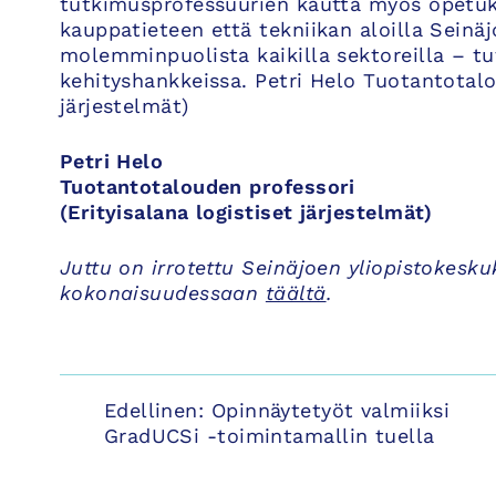
tutkimusprofessuurien kautta myös opetuks
kauppatieteen että tekniikan aloilla Seinäj
molemminpuolista kaikilla sektoreilla – t
kehityshankkeissa. Petri Helo Tuotantotalou
järjestelmät)
Petri Helo
Tuotantotalouden professori
(Erityisalana logistiset järjestelmät)
Juttu on irrotettu Seinäjoen yliopistokesku
kokonaisuudessaan
täältä
.
Artikkelien
Edellinen:
Opinnäytetyöt valmiiksi
GradUCSi -toimintamallin tuella
selaus