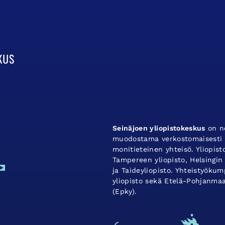
Seinäjoen yliopistokeskus
on ne
muodostama verkostomaisesti t
monitieteinen yhteisö. Yliopis
Tampereen yliopisto, Helsingin 
ja Taideyliopisto. Yhteistyök
yliopisto sekä Etelä-Pohjanma
(Epky).