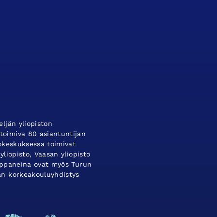
ljän yliopiston
oimiva 80 asiantuntijan
tokeskuksessa toimivat
yliopisto, Vaasan yliopisto
umppaneina ovat myös Turun
an korkeakouluyhdistys