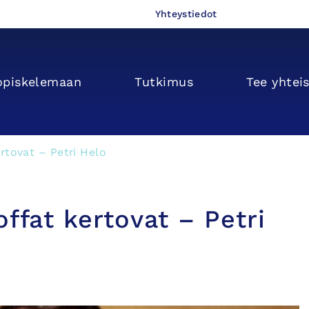
Yhteystiedot
opiskelemaan
Tutkimus
Tee yhtei
rtovat – Petri Helo
ffat kertovat – Petri