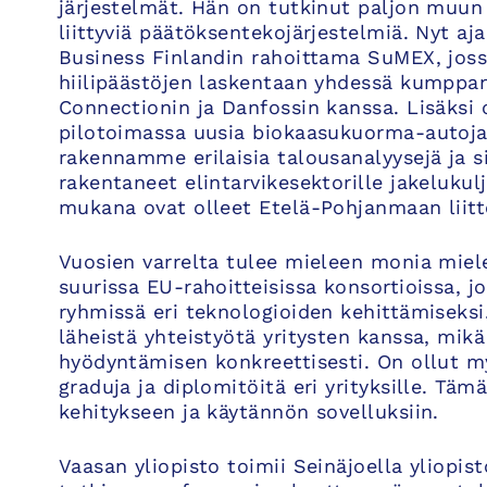
järjestelmät. Hän on tutkinut paljon muun 
liittyviä päätöksentekojärjestelmiä. Nyt a
Business Finlandin rahoittama SuMEX, jos
hiilipäästöjen laskentaan yhdessä kumppan
Connectionin ja Danfossin kanssa. Lisäk
pilotoimassa uusia biokaasukuorma-autoja e
rakennamme erilaisia talousanalyysejä ja
rakentaneet elintarvikesektorille jakelukul
mukana ovat olleet Etelä-Pohjanmaan liitt
Vuosien varrelta tulee mieleen monia mie
suurissa EU-rahoitteisissa konsortioissa, j
ryhmissä eri teknologioiden kehittämisek
läheistä yhteistyötä yritysten kanssa, mik
hyödyntämisen konkreettisesti. On ollut 
graduja ja diplomitöitä eri yrityksille. Tä
kehitykseen ja käytännön sovelluksiin.
Vaasan yliopisto toimii Seinäjoella yliopis