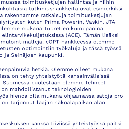
muassa toimitusketjujen hallintaa ja niihin
jankohtaisia tutkimushankkeita ovat esimerkiksi
sa rakennamme ratkaisuja toimitusketjujen
iyritysten kuten Prima Powerin, Vaskin, JTA
si olemme mukana Tuoretien kumppanina
lintarvikekuljetuksissa (ACE). Tämän lisäksi
 simulointimalleja. eOPT-hankkeessa olemme
jetusten optimointiin työkaluja ja tässä työssä
o ja Seinäjoen kaupunki.
leenpainuvia hetkiä. Olemme olleet mukana
oissa on tehty yhteistyötä kansainvälisissä
si. Suomessa puolestaan olemme tehneet
ä on mahdollistanut teknologioiden
myös hienoa olla mukana ohjaamassa satoja pro
mä on tarjonnut laajan näköalapaikan alan
tokeskuksen kanssa tiiviissä yhteistyössä paitsi