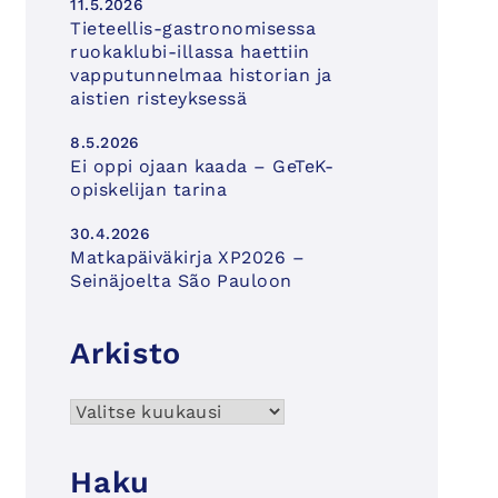
11.5.2026
Tieteellis-gastronomisessa
ruokaklubi-illassa haettiin
vapputunnelmaa historian ja
aistien risteyksessä
8.5.2026
Ei oppi ojaan kaada – GeTeK-
opiskelijan tarina
30.4.2026
Matkapäiväkirja XP2026 –
Seinäjoelta São Pauloon
Arkisto
Arkisto
Haku