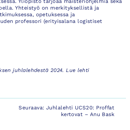
essa. Yliopisto tarjoaa maisteriohjelmia sekä
oella. Yhteistyö on merkityksellistä ja
utkimuksessa, opetuksessa ja
den professori (erityisalana logistiset
ksen juhlalehdestä 2024. Lue lehti
Seuraava:
Juhlalehti UCS20: Proffat
kertovat – Anu Bask