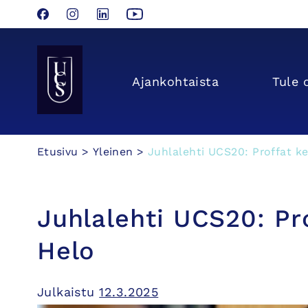
Facebook
Instagram
LinkedIn
YouTube
Seinäjoen Yliopistokeskus UCSin etusivulle
Ajan­kohtaista
Tule 
Hyppää
Etusivu
>
Yleinen
>
Juhlalehti UCS20: Proffat ke
sisältöön
Juhlalehti UCS20: Pro
Helo
Julkaistu
12.3.2025