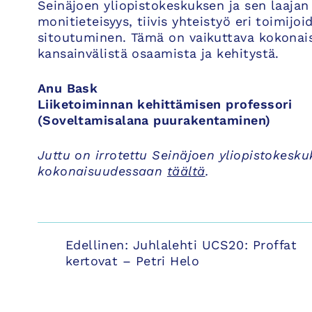
Seinäjoen yliopistokeskuksen ja sen laajan
monitieteisyys, tiivis yhteistyö eri toimijo
sitoutuminen. Tämä on vaikuttava kokonaisu
kansainvälistä osaamista ja kehitystä.
Anu Bask
Liiketoiminnan kehittämisen professori
(Soveltamisalana puurakentaminen)
Juttu on irrotettu Seinäjoen yliopistokesku
kokonaisuudessaan
täältä
.
Artikkelien
Edellinen:
Juhlalehti UCS20: Proffat
kertovat – Petri Helo
selaus