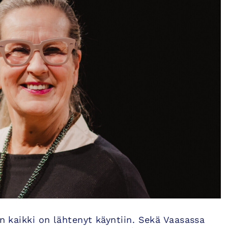
in kaikki on lähtenyt käyntiin. Sekä Vaasassa