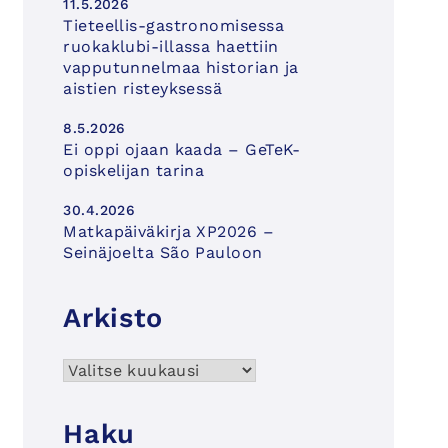
11.5.2026
Tieteellis-gastronomisessa
ruokaklubi-illassa haettiin
vapputunnelmaa historian ja
aistien risteyksessä
8.5.2026
Ei oppi ojaan kaada – GeTeK-
opiskelijan tarina
30.4.2026
Matkapäiväkirja XP2026 –
Seinäjoelta São Pauloon
Arkisto
Arkisto
Haku