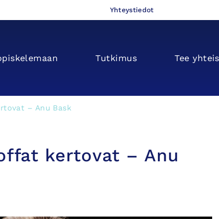
Yhteystiedot
opiskelemaan
Tutkimus
Tee yhtei
ertovat – Anu Bask
offat kertovat – Anu