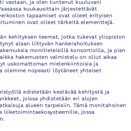
i vastaan, ja olen tuntenut kuuluvani
Vaasassa kuukausittain järjestettävät
erkoston tapaamiset ovat olleet erityisen
toituminen ovat olleet tärkeitä elementtejä.
än kehityksen teemat, jotka tukevat yliopiston
ttynyt alaan liittyvän hankerahoituksen
emuksia monitieteisillä konsortioilla, ja pian
ikka hakemusten valmistelu on ollut aikaa
änyt uskomattoman mielenkiintoisia ja
sa olemme nopeasti löytäneet yhteiset
istyöllä edistetään kestävää kehitystä ja
nkkeet, joissa yhdistetään eri alojen
ratkaisuja alueen tarpeisiin. Tämä monitahoinen
a liiketoimintaekosysteemille, jossa
n.