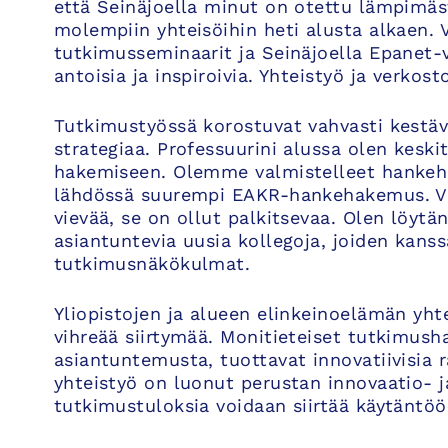
että Seinäjoella minut on otettu lämpimäst
molempiin yhteisöihin heti alusta alkaen. 
tutkimusseminaarit ja Seinäjoella Epanet-v
antoisia ja inspiroivia. Yhteistyö ja verkos
Tutkimustyössä korostuvat vahvasti kestäv
strategiaa. Professuurini alussa olen keski
hakemiseen. Olemme valmistelleet hankehak
lähdössä suurempi EAKR-hankehakemus. Va
vievää, se on ollut palkitsevaa. Olen löyt
asiantuntevia uusia kollegoja, joiden kans
tutkimusnäkökulmat.
Yliopistojen ja alueen elinkeinoelämän yhte
vihreää siirtymää. Monitieteiset tutkimusha
asiantuntemusta, tuottavat innovatiivisia 
yhteistyö on luonut perustan innovaatio- j
tutkimustuloksia voidaan siirtää käytäntöö