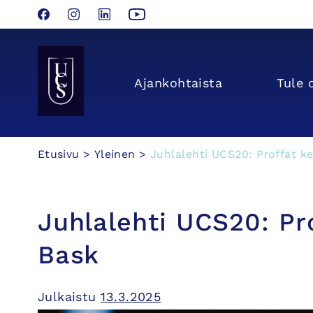
Facebook
Instagram
LinkedIn
YouTube
Seinäjoen Yliopistokeskus UCSin etusivulle
Ajan­kohtaista
Tule 
Hyppää
Etusivu
>
Yleinen
>
Juhlalehti UCS20: Proffat k
sisältöön
Juhlalehti UCS20: Pr
Bask
Julkaistu
13.3.2025