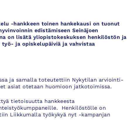
kelu -hankkeen toinen hankekausi on tuonut
 hyvinvoinnin edistämiseen Seinäjoen
a on lisätä yliopistokeskuksen henkilöstön ja
a työ- ja opiskelupäiviä ja vahvistaa
sa ja samalla toteutettiin Nykytilan arviointi-
seet asiat otetaan huomioon jatkotoimissa.
ttyä tietoisuutta hankkeesta
 yhteistyökumppaneille. Henkilöstölle on
ntiin Liikkumalla työkykyä nyt -kampanjan