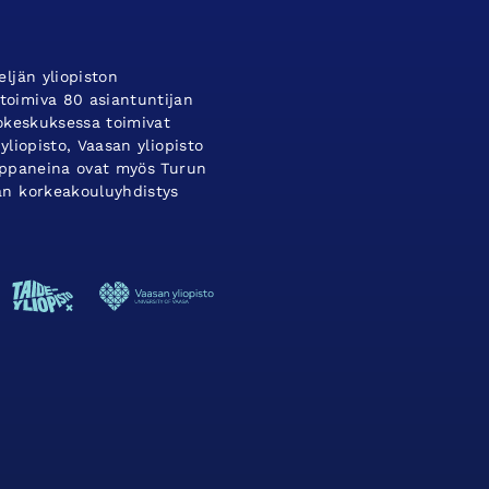
ljän yliopiston
oimiva 80 asiantuntijan
tokeskuksessa toimivat
yliopisto, Vaasan yliopisto
umppaneina ovat myös Turun
an korkeakouluyhdistys