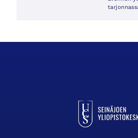
tarjonnass
UCSin etusivulle