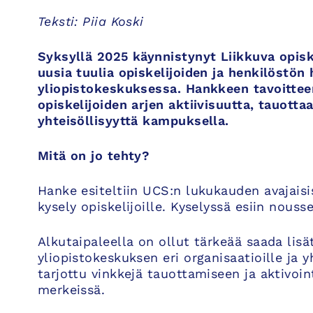
Teksti: Piia Koski
Syksyllä 2025 käynnistynyt Liikkuva opis
uusia tuulia opiskelijoiden ja henkilöstön
yliopistokeskuksessa. Hankkeen tavoitteen
opiskelijoiden arjen aktiivisuutta, tauotta
yhteisöllisyyttä kampuksella.
Mitä on jo tehty?
Hanke esiteltiin UCS:n lukukauden avajaisis
kysely opiskelijoille. Kyselyssä esiin nous
Alkutaipaleella on ollut tärkeää saada lisä
yliopistokeskuksen eri organisaatioille ja
tarjottu vinkkejä tauottamiseen ja aktivoi
merkeissä.