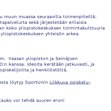
u muun muassa seuraavilla toimenpiteillä:
apalveluita sekä järjestetään erilaisia
an koko yliopistokeskuksen toimintakulttuuria
yliopistokeskuksen yhteisön arkea.
mm. Vaasan yliopiston ja Seinäjoen
n kanssa. Ideoita kerätään jatkuvasti, ja
iskelijoilta ja henkilöstöltä.
eesta löytyy SportUnin
Liikkuva opiskelu-
tauko voi tehdä suuren eron!