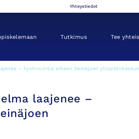
Yhteystiedot
opiskelemaan
Tutkimus
Tee yhtei
ajenee – hyvinvointia arkeen Seinäjoen yliopistokeskuk
jelma laajenee –
Seinäjoen