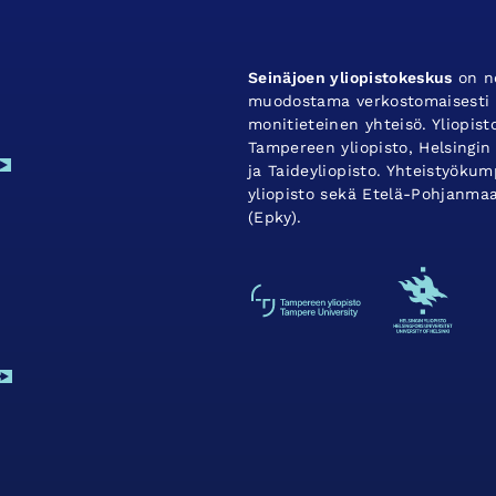
Seinäjoen yliopistokeskus
on ne
muodostama verkostomaisesti t
monitieteinen yhteisö. Yliopis
Tampereen yliopisto, Helsingin 
ja Taideyliopisto. Yhteistyök
yliopisto sekä Etelä-Pohjanma
(Epky).