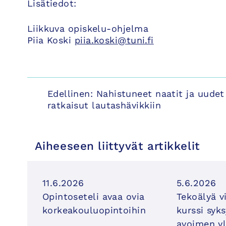
Lisätiedot:
Liikkuva opiskelu-ohjelma
Piia Koski
piia.koski@tuni.fi
Artikkelien
Edellinen:
Nahistuneet naatit ja uudet
ratkaisut lautashävikkiin
selaus
Aiheeseen liittyvät artikkelit
11.6.2026
5.6.2026
Opintoseteli avaa ovia
Tekoälyä v
korkeakouluopintoihin
kurssi syk
avoimen yl