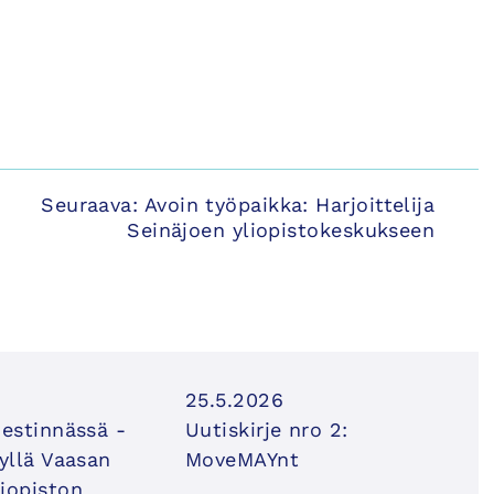
Seuraava:
Avoin työpaikka: Harjoittelija
Seinäjoen yliopistokeskukseen
25.5.2026
iestinnässä -
Uutiskirje nro 2:
syllä Vaasan
MoveMAYnt
iopiston