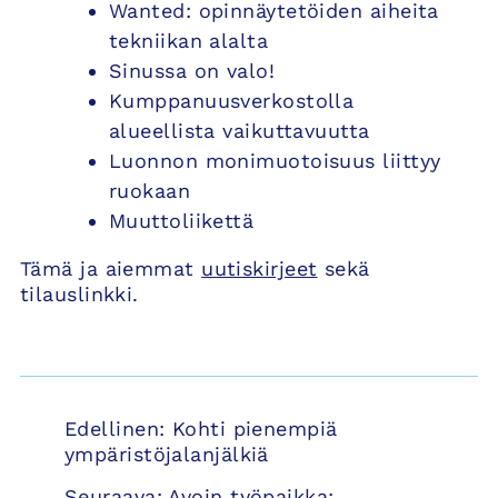
Wanted: opinnäytetöiden aiheita
tekniikan alalta
Sinussa on valo!
Kumppanuusverkostolla
alueellista vaikuttavuutta
Luonnon monimuotoisuus liittyy
ruokaan
Muuttoliikettä
Tämä ja aiemmat
uutiskirjeet
sekä
tilauslinkki.
Artikkelien
Edellinen:
Kohti pienempiä
selaus
ympäristöjalanjälkiä
Seuraava:
Avoin työpaikka: