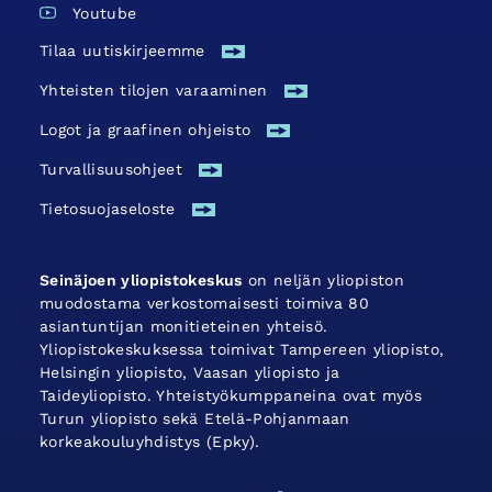
Youtube
Tilaa uutiskirjeemme
Yhteisten tilojen varaaminen
Logot ja graafinen ohjeisto
Turvallisuus­ohjeet
Tietosuojaseloste
Seinäjoen yliopistokeskus
on neljän yliopiston
muodostama verkostomaisesti toimiva 80
asiantuntijan monitieteinen yhteisö.
Yliopistokeskuksessa toimivat Tampereen yliopisto,
Helsingin yliopisto, Vaasan yliopisto ja
Taideyliopisto. Yhteistyökumppaneina ovat myös
Turun yliopisto sekä Etelä-Pohjanmaan
korkeakouluyhdistys (Epky).