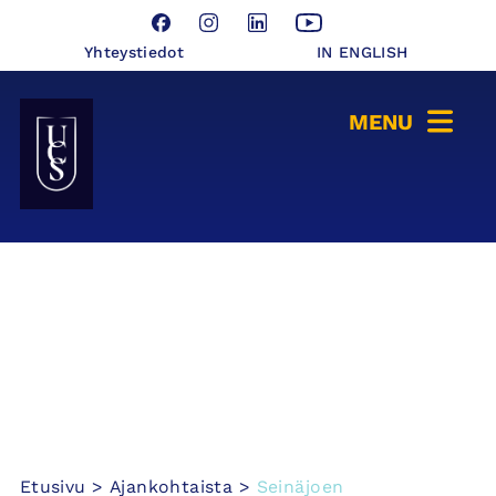
Hyppää
Facebook
Instagram
LinkedIn
YouTube
sisältöön
Yhteystiedot
IN ENGLISH
Seinäjoen Yliopistokeskus UCSin etusivulle
Etusivu
>
Ajankohtaista
>
Seinäjoen