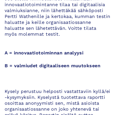
innovaatiotoimintanne tilaa tai digitaalisia
valmiuksianne, niin lähettäkää sähköposti
Pertti Wathenille ja kertokaa, kumman testin
haluatte ja keille organisaatiossanne
haluatte sen lähetettävän. Voitte tilata
myös molemmat testit.
A = innovaatiotoiminnan analyysi
B = valmiudet digitaaliseen muutokseen
Kysely perustuu helposti vastattaviin kyllä/ei
-kysymyksiin. Kyselystä tuotettava raportti
osoittaa anonyymisti sen, mistä asioista
organisaatiossanne on joko yhtenevä tai
eriävä käsitys. Raportin sisältö auttaa