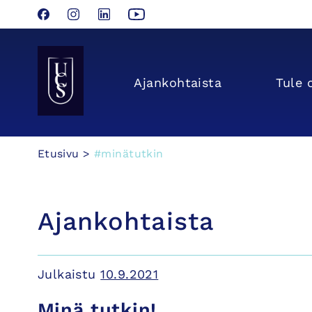
Facebook
Instagram
LinkedIn
YouTube
Seinäjoen Yliopistokeskus UCSin etusivulle
Ajan­kohtaista
Tule 
Hyppää
Etusivu
>
#minätutkin
sisältöön
Ajankohtaista
Julkaistu
10.9.2021
Minä tutkin!