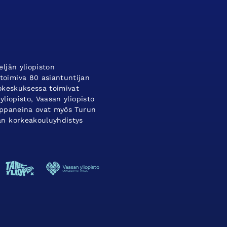
ljän yliopiston
oimiva 80 asiantuntijan
tokeskuksessa toimivat
yliopisto, Vaasan yliopisto
umppaneina ovat myös Turun
an korkeakouluyhdistys