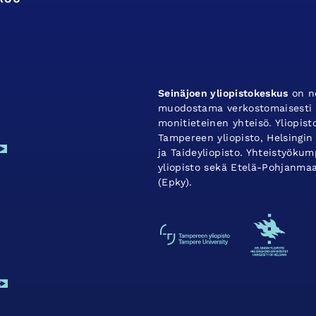
Seinäjoen yliopistokeskus
on ne
muodostama verkostomaisesti t
monitieteinen yhteisö. Yliopis
Tampereen yliopisto, Helsingin 
ja Taideyliopisto. Yhteistyök
yliopisto sekä Etelä-Pohjanma
(Epky).