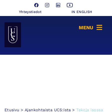
Hyppää
Facebook
Instagram
LinkedIn
YouTube
sisältöön
Yhteystiedot
IN ENGLISH
Seinäjoen Yliopistokeskus UCSin etusivulle
Etusivu
>
Ajankohtaista UCS:ista
>
Tekoja isossa