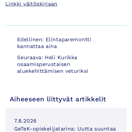
Linkki väitöskirjaan
Artikkelien
Edellinen:
Elintaparemontti
selaus
kannattaa aina
Seuraava:
Heli Kurikka
osaamisperustaisen
aluekehittämisen veturiksi
Aiheeseen liittyvät artikkelit
7.8.2026
GeTeK-opiskelijatarina: Uutta suuntaa