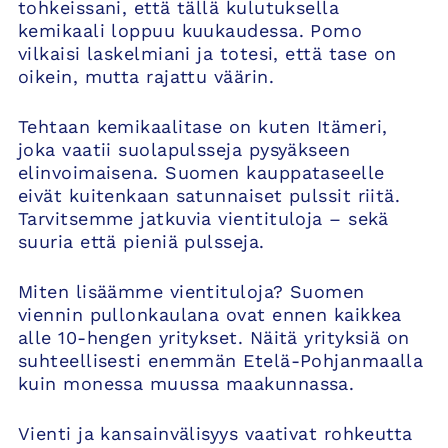
tohkeissani, että tällä kulutuksella
kemikaali loppuu kuukaudessa. Pomo
vilkaisi laskelmiani ja totesi, että tase on
oikein, mutta rajattu väärin.
Tehtaan kemikaalitase on kuten Itämeri,
joka vaatii suolapulsseja pysyäkseen
elinvoimaisena. Suomen kauppataseelle
eivät kuitenkaan satunnaiset pulssit riitä.
Tarvitsemme jatkuvia vientituloja – sekä
suuria että pieniä pulsseja.
Miten lisäämme vientituloja? Suomen
viennin pullonkaulana ovat ennen kaikkea
alle 10-hengen yritykset. Näitä yrityksiä on
suhteellisesti enemmän Etelä-Pohjanmaalla
kuin monessa muussa maakunnassa.
Vienti ja kansainvälisyys vaativat rohkeutta