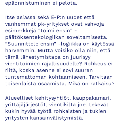
epäonnistuminen ei pelota.
Itse asiassa sekä E-P:n uudet että
vanhemmat pk-yritykset ovat vahvoja
esimerkkejä ”toimi ensin” -
päätöksentekologiikan soveltamisesta.
”Suunnittele ensin” -logiikka on käytössä
harvemmin. Mutta voisiko olla niin, että
tämä lähestymistapa on juurisyy
vientitoimien rajallisuudelle? Rohkeus ei
riitä, koska asenne ei sovi suuren
tuntemattoman kohtaamiseen. Tarvitaan
toisenlaista osaamista. Mikä on ratkaisu?
Alueelliset kehitysyhtiöt, kauppakamari,
yrittäjäjärjestöt, vientikilta jne. tekevät
kukin hyvää työtä rohkaisten ja tukien
yritysten kansainvälistymistä.