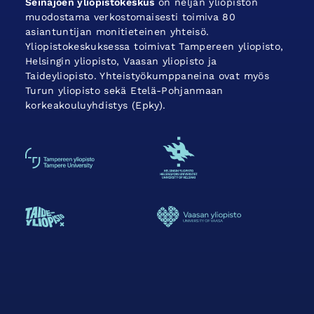
Seinäjoen yliopistokeskus
on neljän yliopiston
muodostama verkostomaisesti toimiva 80
asiantuntijan monitieteinen yhteisö.
Yliopistokeskuksessa toimivat Tampereen yliopisto,
Helsingin yliopisto, Vaasan yliopisto ja
Taideyliopisto. Yhteistyökumppaneina ovat myös
Turun yliopisto sekä Etelä-Pohjanmaan
korkeakouluyhdistys (Epky).