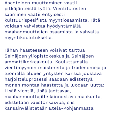
Asenteiden muuttaminen vaatii
pitkäjänteistä työtä. Vientitulosten
saaminen vaatii erityisesti
kulttuurispesifistä myyntiosaamista. Tätä
voidaan vahvistaa hyödyntämällä
maahanmuuttajien osaamista ja vahvalla
myyntikoulutuksella.
Tähän haasteeseen voisivat tarttua
Seinäjoen yliopistokeskus ja Seinäjoen
ammattikorkeakoulu. Kouluttamalla
vientimyynnin maistereita ja tradenomeja ja
luomalla alueen yritysten kanssa joustava
harjoitteluprosessi saadaan edistettyä
monen montaa haastetta ja luodaan uutta:
Lisää vientiä, lisää jaettavaa,
maahanmuuttajille kiinnostava maakunta,
edistetään väestönkasvua, siis
kansainvälistetään Etelä-Pohjanmaata.