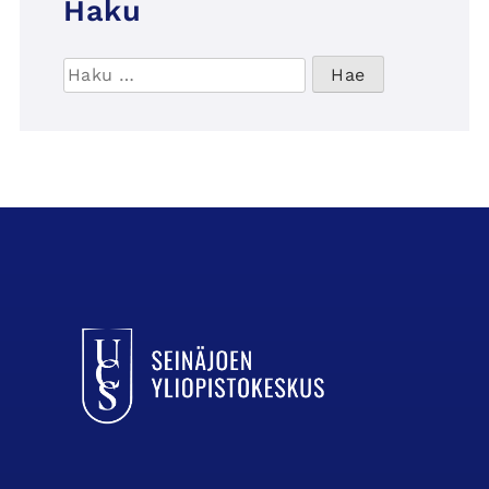
Haku
Haku:
UCSin etusivulle