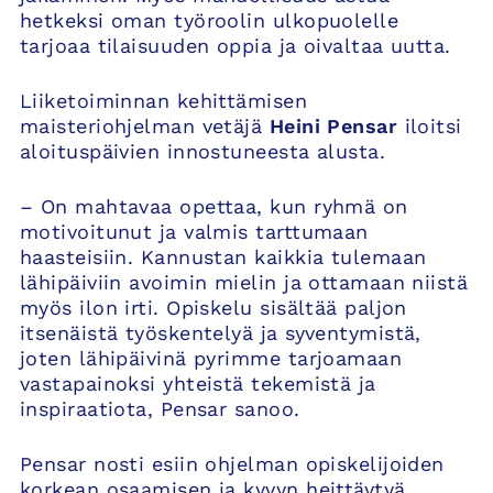
hetkeksi oman työroolin ulkopuolelle
tarjoaa tilaisuuden oppia ja oivaltaa uutta.
Liiketoiminnan kehittämisen
maisteriohjelman vetäjä
Heini Pensar
iloitsi
aloituspäivien innostuneesta alusta.
– On mahtavaa opettaa, kun ryhmä on
motivoitunut ja valmis tarttumaan
haasteisiin. Kannustan kaikkia tulemaan
lähipäiviin avoimin mielin ja ottamaan niistä
myös ilon irti. Opiskelu sisältää paljon
itsenäistä työskentelyä ja syventymistä,
joten lähipäivinä pyrimme tarjoamaan
vastapainoksi yhteistä tekemistä ja
inspiraatiota, Pensar sanoo.
Pensar nosti esiin ohjelman opiskelijoiden
korkean osaamisen ja kyvyn heittäytyä.