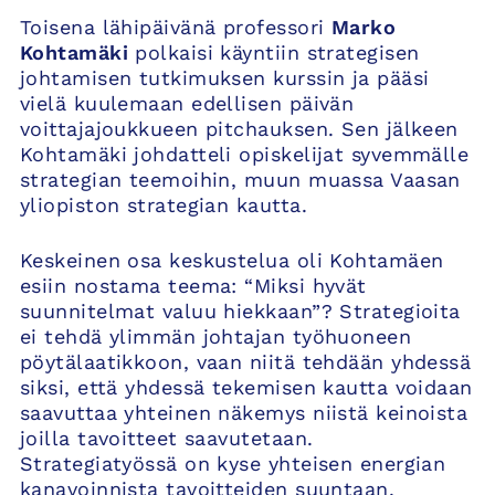
Toisena lähipäivänä professori
Marko
Kohtamäki
polkaisi käyntiin strategisen
johtamisen tutkimuksen kurssin ja pääsi
vielä kuulemaan edellisen päivän
voittajajoukkueen pitchauksen. Sen jälkeen
Kohtamäki johdatteli opiskelijat syvemmälle
strategian teemoihin, muun muassa Vaasan
yliopiston strategian kautta.
Keskeinen osa keskustelua oli Kohtamäen
esiin nostama teema: “Miksi hyvät
suunnitelmat valuu hiekkaan”? Strategioita
ei tehdä ylimmän johtajan työhuoneen
pöytälaatikkoon, vaan niitä tehdään yhdessä
siksi, että yhdessä tekemisen kautta voidaan
saavuttaa yhteinen näkemys niistä keinoista
joilla tavoitteet saavutetaan.
Strategiatyössä on kyse yhteisen energian
kanavoinnista tavoitteiden suuntaan.