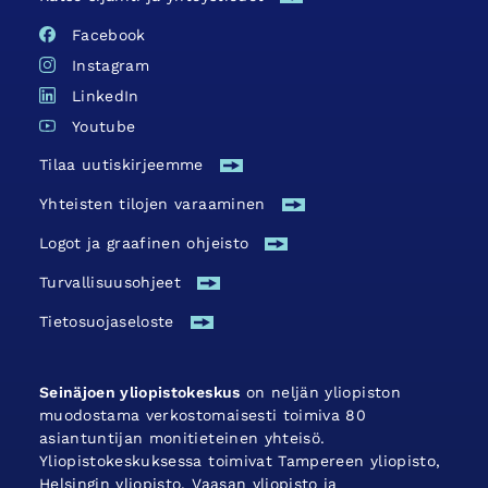
Facebook
Instagram
LinkedIn
Youtube
Tilaa uutiskirjeemme
Yhteisten tilojen varaaminen
Logot ja graafinen ohjeisto
Turvallisuus­ohjeet
Tietosuojaseloste
Seinäjoen yliopistokeskus
on neljän yliopiston
muodostama verkostomaisesti toimiva 80
asiantuntijan monitieteinen yhteisö.
Yliopistokeskuksessa toimivat Tampereen yliopisto,
Helsingin yliopisto, Vaasan yliopisto ja