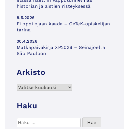
illassa haettiin vapputunnelmaa
historian ja aistien risteyksessä
8.5.2026
Ei oppi ojaan kaada – GeTeK-opiskelijan
tarina
30.4.2026
Matkapäiväkirja XP2026 – Seinäjoelta
São Pauloon
Arkisto
Arkisto
Haku
Haku: