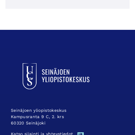
UCSin etusivulle
Seinäjoen yliopistokeskus
Kampusranta 9 C, 2. krs
60320 Seinäjoki
Katso sijainti ja yhteystiedot