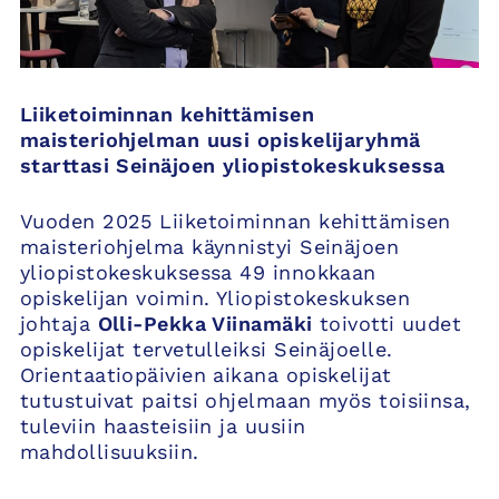
Liiketoiminnan kehittämisen
maisteriohjelman uusi opiskelijaryhmä
starttasi Seinäjoen yliopistokeskuksessa
Vuoden 2025 Liiketoiminnan kehittämisen
maisteriohjelma käynnistyi Seinäjoen
yliopistokeskuksessa 49 innokkaan
opiskelijan voimin. Yliopistokeskuksen
johtaja
Olli-Pekka Viinamäki
toivotti uudet
opiskelijat tervetulleiksi Seinäjoelle.
Orientaatiopäivien aikana opiskelijat
tutustuivat paitsi ohjelmaan myös toisiinsa,
tuleviin haasteisiin ja uusiin
mahdollisuuksiin.