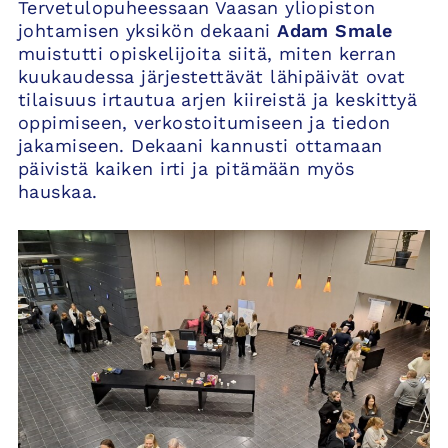
Tervetulopuheessaan Vaasan yliopiston
johtamisen yksikön dekaani
Adam Smale
muistutti opiskelijoita siitä, miten kerran
kuukaudessa järjestettävät lähipäivät ovat
tilaisuus irtautua arjen kiireistä ja keskittyä
oppimiseen, verkostoitumiseen ja tiedon
jakamiseen. Dekaani kannusti ottamaan
päivistä kaiken irti ja pitämään myös
hauskaa.