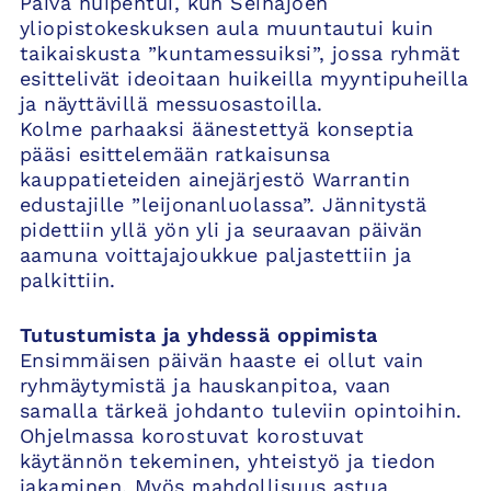
Päivä huipentui, kun Seinäjoen
yliopistokeskuksen aula muuntautui kuin
taikaiskusta ”kuntamessuiksi”, jossa ryhmät
esittelivät ideoitaan huikeilla myyntipuheilla
ja näyttävillä messuosastoilla.
Kolme parhaaksi äänestettyä konseptia
pääsi esittelemään ratkaisunsa
kauppatieteiden ainejärjestö Warrantin
edustajille ”leijonanluolassa”. Jännitystä
pidettiin yllä yön yli ja seuraavan päivän
aamuna voittajajoukkue paljastettiin ja
palkittiin.
Tutustumista ja yhdessä oppimista
Ensimmäisen päivän haaste ei ollut vain
ryhmäytymistä ja hauskanpitoa, vaan
samalla tärkeä johdanto tuleviin opintoihin.
Ohjelmassa korostuvat korostuvat
käytännön tekeminen, yhteistyö ja tiedon
jakaminen. Myös mahdollisuus astua