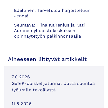
Artikkelien
Edellinen:
Tervetuloa harjoitteluun
selaus
Jenna!
Seuraava:
Tiina Kairenius ja Kati
Auranen yliopistokeskuksen
opinnäytetyön palkinnonsaajia
Aiheeseen liittyvät artikkelit
7.8.2026
GeTeK-opiskelijatarina: Uutta suuntaa
työuralle tekoälystä
11.6.2026