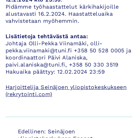
Pidämme työhaastattelut kärkihakijoille
alustavasti 16.2.2024. Haastatteluaika
vahvistetaan myöhemmin.
Lisätietoja tehtävästä antaa:
Johtaja Olli-Pekka Viinamäki, olli-
pekka.viinamaki@tuni.fi +358 50 528 0005 ja
koordinaattori Päivi Alaniska,
paivi.alaniska@tuni.fi, +358 50 330 3519
Hakuaika päättyy: 12.02.2024 23:59
Harjoittelija Seinäjoen yliopistokeskukseen
(rekrytointi.com)
Artikkelien
Edellinen:
Seinäjoen