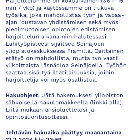
Harjoittelumme on kokoaikainen (36 h 15
min / vko) ja käytössämme on liukuva
työaika, joka mahdollistaa työn ja vapaa-
ajan joustavan yhdistämisen sekä myös
pienimuotoisen opintojen edistämisen
harjoittelun aikana niin halutessasi.
Lähityöpisteesi sijaitsee Seinäjoen
yliopistokeskuksessa Framilla. Osittainen
etätyö on mahdollista, mutta työ vaatii
viikoittaista läsnäoloa Seinäjoella. Työhön
saattaa sisältyä iltatilaisuuksia, joihin
harjoittelija voi myös osallistua.
Hakuohjeet:
Jätä hakemuksesi yliopiston
sähköisellä hakulomakkeella (linkki alla).
Liitä mukaan ansioluettelosi ja
opintosuoritusotteesi.
Tehtävän hakuaika päättyy maanantaina
12.2.2024 klo 23:59
.