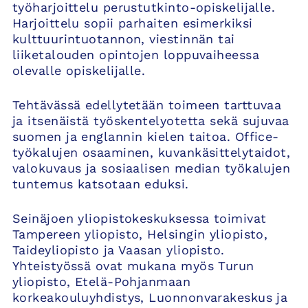
työharjoittelu perustutkinto-opiskelijalle.
Harjoittelu sopii parhaiten esimerkiksi
kulttuurintuotannon, viestinnän tai
liiketalouden opintojen loppuvaiheessa
olevalle opiskelijalle.
Tehtävässä edellytetään toimeen tarttuvaa
ja itsenäistä työskentelyotetta sekä sujuvaa
suomen ja englannin kielen taitoa. Office-
työkalujen osaaminen, kuvankäsittelytaidot,
valokuvaus ja sosiaalisen median työkalujen
tuntemus katsotaan eduksi.
Seinäjoen yliopistokeskuksessa toimivat
Tampereen yliopisto, Helsingin yliopisto,
Taideyliopisto ja Vaasan yliopisto.
Yhteistyössä ovat mukana myös Turun
yliopisto, Etelä-Pohjanmaan
korkeakouluyhdistys, Luonnonvarakeskus ja