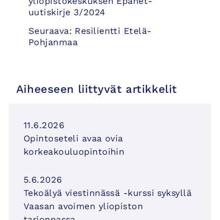
selaus
yliopistokeskuksen Epanet-
uutiskirje 3/2024
Seuraava:
Resilientti Etelä-
Pohjanmaa
Aiheeseen liittyvät artikkelit
11.6.2026
Opintoseteli avaa ovia
korkeakouluopintoihin
5.6.2026
Tekoälyä viestinnässä -kurssi syksyllä
Vaasan avoimen yliopiston
tarjonnassa