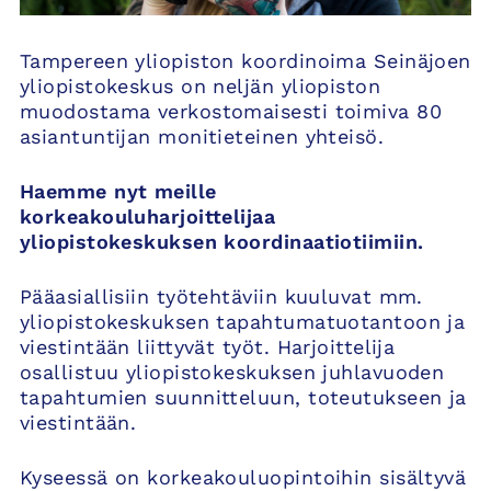
Tampereen yliopiston koordinoima Seinäjoen
yliopistokeskus on neljän yliopiston
muodostama verkostomaisesti toimiva 80
asiantuntijan monitieteinen yhteisö.
Haemme nyt meille
korkeakouluharjoittelijaa
yliopistokeskuksen koordinaatiotiimiin.
Pääasiallisiin työtehtäviin kuuluvat mm.
yliopistokeskuksen tapahtumatuotantoon ja
viestintään liittyvät työt. Harjoittelija
osallistuu yliopistokeskuksen juhlavuoden
tapahtumien suunnitteluun, toteutukseen ja
viestintään.
Kyseessä on korkeakouluopintoihin sisältyvä