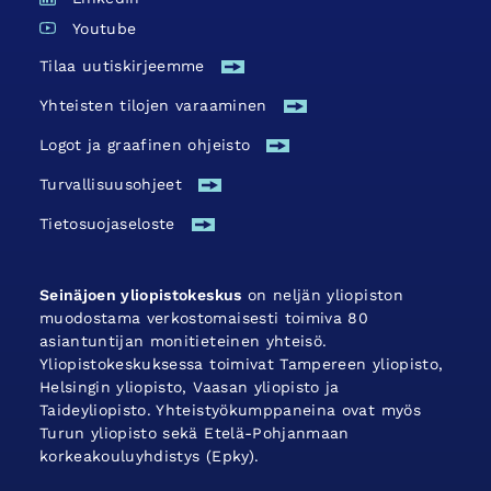
Youtube
Tilaa uutiskirjeemme
Yhteisten tilojen varaaminen
Logot ja graafinen ohjeisto
Turvallisuus­ohjeet
Tietosuojaseloste
Seinäjoen yliopistokeskus
on neljän yliopiston
muodostama verkostomaisesti toimiva 80
asiantuntijan monitieteinen yhteisö.
Yliopistokeskuksessa toimivat Tampereen yliopisto,
Helsingin yliopisto, Vaasan yliopisto ja
Taideyliopisto. Yhteistyökumppaneina ovat myös
Turun yliopisto sekä Etelä-Pohjanmaan
korkeakouluyhdistys (Epky).