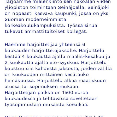
Tarjoamme mielenkiintoisen näköalan viiden
yliopiston toimintaan Seinäjoella. Seinäjoki
on nopeasti kasvava kaupunki, jossa on yksi
Suomen moderneimmista
korkeakoulukampuksista. Työssä sinua
tukevat ammattitaitoiset kollegat.
Haemme harjoittelijaa yhteensä 6
kuukauden harjoittelujaksolle. Harjoittelu
kestää 4 kuukautta ajalla maalis-kesäkuu ja
2 kuukautta ajalla elo-syyskuu. Harjoittelu
koostuu siis kahdesta jaksosta, joiden välillä
on kuukauden mittainen kesätauko
heinäkuussa. Harjoittelu alkaa maaliskuun
alussa tai sopimuksen mukaan.
Harjoittelijan palkka on 1500 euroa
kuukaudessa ja tehtävässä sovelletaan
työsopimuslain mukaista koeaikaa.