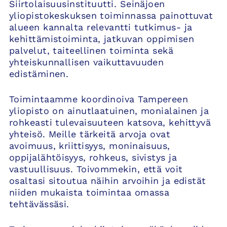
Siirtolaisuusinstituutti. Seinäjoen
yliopistokeskuksen toiminnassa painottuvat
alueen kannalta relevantti tutkimus- ja
kehittämistoiminta, jatkuvan oppimisen
palvelut, taiteellinen toiminta sekä
yhteiskunnallisen vaikuttavuuden
edistäminen.
Toimintaamme koordinoiva Tampereen
yliopisto on ainutlaatuinen, monialainen ja
rohkeasti tulevaisuuteen katsova, kehittyvä
yhteisö. Meille tärkeitä arvoja ovat
avoimuus, kriittisyys, moninaisuus,
oppijalähtöisyys, rohkeus, sivistys ja
vastuullisuus. Toivommekin, että voit
osaltasi sitoutua näihin arvoihin ja edistät
niiden mukaista toimintaa omassa
tehtävässäsi.