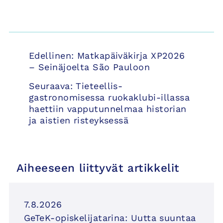
Artikkelien
Edellinen:
Matkapäiväkirja XP2026
selaus
– Seinäjoelta São Pauloon
Seuraava:
Tieteellis-
gastronomisessa ruokaklubi-illassa
haettiin vapputunnelmaa historian
ja aistien risteyksessä
Aiheeseen liittyvät artikkelit
7.8.2026
GeTeK-opiskelijatarina: Uutta suuntaa