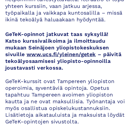
yhteen kurssiin, vaan jatkuu arjessa,
työpaikalla ja vaikkapa kuntosalilla – missä
ikinä tekoälyä haluaakaan hyödyntää.
GeTeK-opinnot jatkuvat taas syksyllä!
Katso kurssivalikoima ja ilmoittaudu
mukaan Seinäjoen yliopistokeskuksen
sivuille
www.ucs.fi/yleinen/getek
– päivitä
tekoälyosaamisesi yliopisto-opinnoilla
joustavasti verkossa.
GeTeK-kurssit ovat Tampereen yliopiston
operoimia, syventäviä opintoja. Opetus
tapahtuu Tampereen avoimen yliopiston
kautta ja ne ovat maksullisia. Työnantaja voi
myös osallistua opiskelukustannuksiin.
Lisätietoja aikatauluista ja maksuista löydät
GeTeK-opintojen sivustolta.