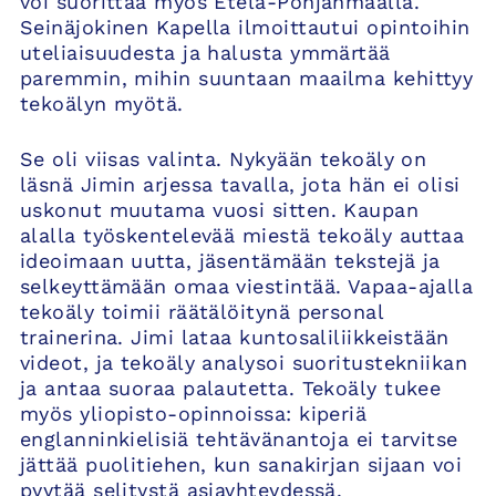
voi suorittaa myös Etelä-Pohjanmaalla.
Seinäjokinen Kapella ilmoittautui opintoihin
uteliaisuudesta ja halusta ymmärtää
paremmin, mihin suuntaan maailma kehittyy
tekoälyn myötä.
Se oli viisas valinta. Nykyään tekoäly on
läsnä Jimin arjessa tavalla, jota hän ei olisi
uskonut muutama vuosi sitten. Kaupan
alalla työskentelevää miestä tekoäly auttaa
ideoimaan uutta, jäsentämään tekstejä ja
selkeyttämään omaa viestintää. Vapaa-ajalla
tekoäly toimii räätälöitynä personal
trainerina. Jimi lataa kuntosaliliikkeistään
videot, ja tekoäly analysoi suoritustekniikan
ja antaa suoraa palautetta. Tekoäly tukee
myös yliopisto-opinnoissa: kiperiä
englanninkielisiä tehtävänantoja ei tarvitse
jättää puolitiehen, kun sanakirjan sijaan voi
pyytää selitystä asiayhteydessä.