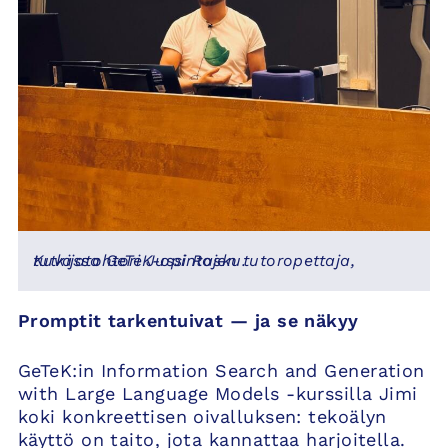
Kuvassa GeTeK-opintojen tutoropettaja, tutkijatohtori Jussi Rasku.
Promptit tarkentuivat — ja se näkyy
GeTeK:in Information Search and Generation
with Large Language Models -kurssilla Jimi
koki konkreettisen oivalluksen: tekoälyn
käyttö on taito, jota kannattaa harjoitella.