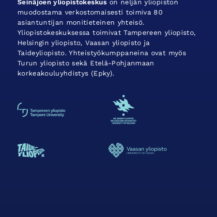
Seinäjoen yliopistokeskus
on neljän yliopiston
muodostama verkostomaisesti toimiva 80
asiantuntijan monitieteinen yhteisö.
Yliopistokeskuksessa toimivat Tampereen yliopisto,
Helsingin yliopisto, Vaasan yliopisto ja
Taideyliopisto. Yhteistyökumppaneina ovat myös
Turun yliopisto sekä Etelä-Pohjanmaan
korkeakouluyhdistys (Epky).