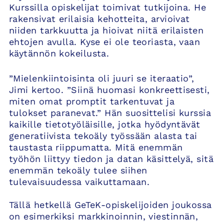
Kurssilla opiskelijat toimivat tutkijoina. He
rakensivat erilaisia kehotteita, arvioivat
niiden tarkkuutta ja hioivat niitä erilaisten
ehtojen avulla. Kyse ei ole teoriasta, vaan
käytännön kokeilusta.
”Mielenkiintoisinta oli juuri se iteraatio”,
Jimi kertoo. ”Siinä huomasi konkreettisesti,
miten omat promptit tarkentuvat ja
tulokset paranevat.” Hän suosittelisi kurssia
kaikille tietotyöläisille, jotka hyödyntävät
generatiivista tekoäly työssään alasta tai
taustasta riippumatta. Mitä enemmän
työhön liittyy tiedon ja datan käsittelyä, sitä
enemmän tekoäly tulee siihen
tulevaisuudessa vaikuttamaan.
Tällä hetkellä GeTeK-opiskelijoiden joukossa
on esimerkiksi markkinoinnin, viestinnän,