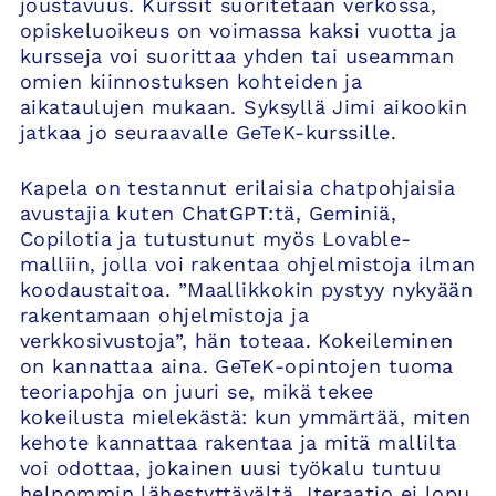
joustavuus. Kurssit suoritetaan verkossa,
opiskeluoikeus on voimassa kaksi vuotta ja
kursseja voi suorittaa yhden tai useamman
omien kiinnostuksen kohteiden ja
aikataulujen mukaan. Syksyllä Jimi aikookin
jatkaa jo seuraavalle GeTeK-kurssille.
Kapela on testannut erilaisia chatpohjaisia
avustajia kuten ChatGPT:tä, Geminiä,
Copilotia ja tutustunut myös Lovable-
malliin, jolla voi rakentaa ohjelmistoja ilman
koodaustaitoa. ”Maallikkokin pystyy nykyään
rakentamaan ohjelmistoja ja
verkkosivustoja”, hän toteaa. Kokeileminen
on kannattaa aina. GeTeK-opintojen tuoma
teoriapohja on juuri se, mikä tekee
kokeilusta mielekästä: kun ymmärtää, miten
kehote kannattaa rakentaa ja mitä mallilta
voi odottaa, jokainen uusi työkalu tuntuu
helpommin lähestyttävältä. Iteraatio ei lopu