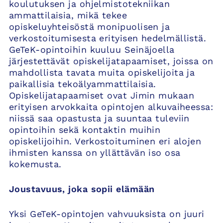
koulutuksen ja ohjelmistotekniikan
ammattilaisia, mikä tekee
opiskeluyhteisöstä monipuolisen ja
verkostoitumisesta erityisen hedelmällistä.
GeTeK-opintoihin kuuluu Seinäjoella
järjestettävät opiskelijatapaamiset, joissa on
mahdollista tavata muita opiskelijoita ja
paikallisia tekoälyammattilaisia.
Opiskelijatapaamiset ovat Jimin mukaan
erityisen arvokkaita opintojen alkuvaiheessa:
niissä saa opastusta ja suuntaa tuleviin
opintoihin sekä kontaktin muihin
opiskelijoihin. Verkostoituminen eri alojen
ihmisten kanssa on yllättävän iso osa
kokemusta.
Joustavuus, joka sopii elämään
Yksi GeTeK-opintojen vahvuuksista on juuri