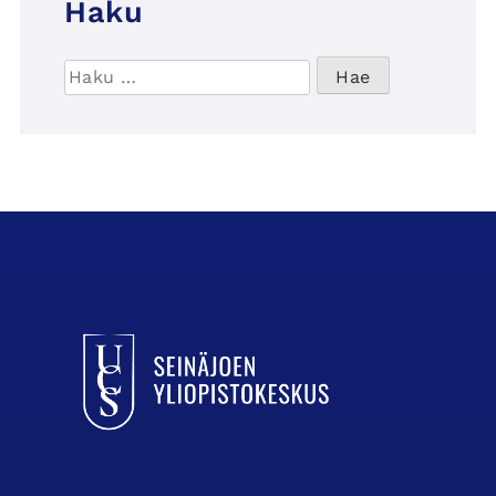
Haku
Haku:
UCSin etusivulle