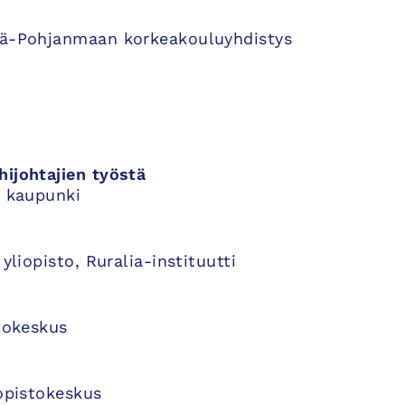
elä-Pohjanmaan korkeakouluyhdistys
hijohtajien työstä
n kaupunki
yliopisto, Ruralia-instituutti
stokeskus
iopistokeskus