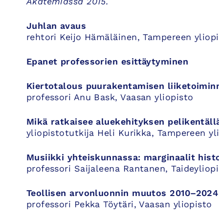
Akatemiassa 2015.
Juhlan avaus
rehtori Keijo Hämäläinen, Tampereen yliop
Epanet professorien esittäytyminen
Kiertotalous puurakentamisen liiketoiminn
professori Anu Bask, Vaasan yliopisto
Mikä ratkaisee aluekehityksen pelikentäll
yliopistotutkija Heli Kurikka, Tampereen yl
Musiikki yhteiskunnassa: marginaalit histo
professori Saijaleena Rantanen, Taideyliop
Teollisen arvonluonnin muutos 2010–2024
professori Pekka Töytäri, Vaasan yliopisto