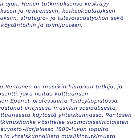
 ajan. Hänen tutkimuksensa keskittyy
seen ja resilienssiin, korkeakoulutuksen
utuksiin, strategia- ja tulevaisuustyöhön sekä
käytäntöihin ja toimijuuteen.
a Rantanen on musiikin historian tutkija, ja
sentti, joka hoitaa kulttuurisen
en Epanet-professuuria Taideyliopistossa.
stunut erityisesti musiikin sosiaalisesta,
kulttuurisesta käytöstä yhteiskunnassa. Rantasen
kimushanke käsittelee suomalaissiirtolaisten
Neuvosto-Karjalassa 1800-luvun lopulta
 ja yhteiskunnallista musiikintutkimusta