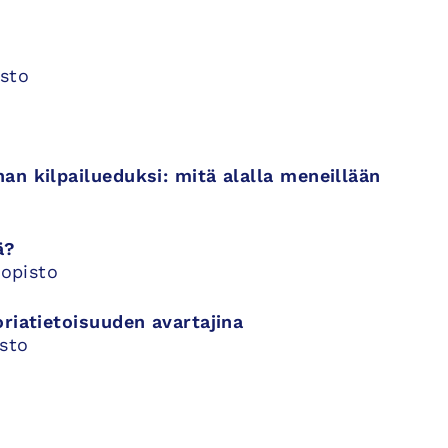
isto
an kilpailueduksi: mitä alalla meneillään
ä?
iopisto
riatietoisuuden avartajina
isto