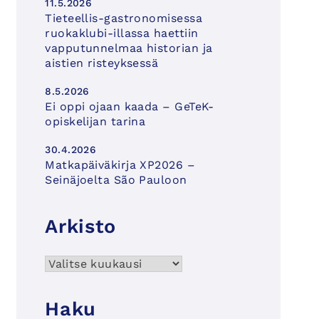
11.5.2026
Tieteellis-gastronomisessa
ruokaklubi-illassa haettiin
vapputunnelmaa historian ja
aistien risteyksessä
8.5.2026
Ei oppi ojaan kaada – GeTeK-
opiskelijan tarina
30.4.2026
Matkapäiväkirja XP2026 –
Seinäjoelta São Pauloon
Arkisto
Arkisto
Haku