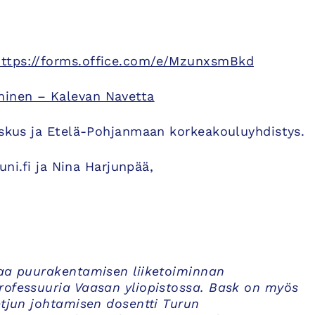
https://forms.office.com/e/MzunxsmBkd
inen – Kalevan Navetta
keskus ja Etelä-Pohjanmaan korkeakouluyhdistys.
uni.fi ja Nina Harjunpää,
taa puurakentamisen liiketoiminnan
rofessuuria Vaasan yliopistossa. Bask on myös
etjun johtamisen dosentti Turun