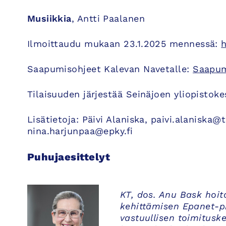
Musiikkia
, Antti Paalanen
Ilmoittaudu mukaan 23.1.2025 mennessä:
Saapumisohjeet Kalevan Navetalle:
Saapum
Tilaisuuden järjestää Seinäjoen yliopisto
Lisätietoja: Päivi Alaniska, paivi.alaniska@t
nina.harjunpaa@epky.fi
Puhujaesittelyt
KT, dos. Anu Bask hoi
kehittämisen Epanet-p
vastuullisen toimitusk