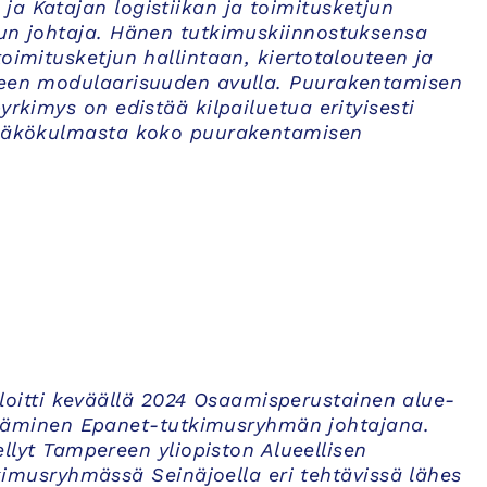
a Katajan logistiikan ja toimitusketjun
lun johtaja. Hänen tutkimuskiinnostuksensa
oimitusketjun hallintaan, kiertotalouteen ja
seen modulaarisuuden avulla. Puurakentamisen
yrkimys on edistää kilpailuetua erityisesti
 näkökulmasta koko puurakentamisen
loitti keväällä 2024 Osaamisperustainen alue-
täminen Epanet-tutkimusryhmän johtajana.
llyt Tampereen yliopiston Alueellisen
kimusryhmässä Seinäjoella eri tehtävissä lähes