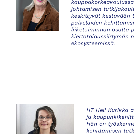
kauppakorkeakoulussa j
johtamisen tutkijakou
keskittyvät kestävään t
palveluiden kehittämi
liiketoiminnan osalta p
kiertotaloussiirtymän
ekosysteemissä.
HT Heli Kurikka a
ja kaupunkikehit
Hän on työskenne
kehittämisen tut