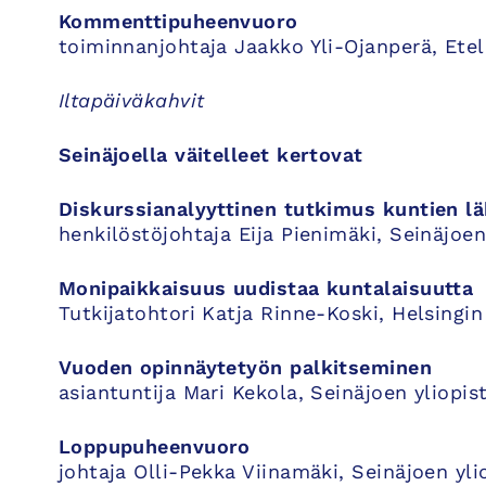
Kommenttipuheenvuoro
toiminnanjohtaja Jaakko Yli-Ojanperä, Et
Iltapäiväkahvit
Seinäjoella väitelleet kertovat
Diskurssianalyyttinen tutkimus kuntien lä
henkilöstöjohtaja Eija Pienimäki, Seinäjoe
Monipaikkaisuus uudistaa kuntalaisuutta
Tutkijatohtori Katja Rinne-Koski, Helsingin 
Vuoden opinnäytetyön palkitseminen
asiantuntija Mari Kekola, Seinäjoen yliopi
Loppupuheenvuoro
johtaja Olli-Pekka Viinamäki, Seinäjoen yl