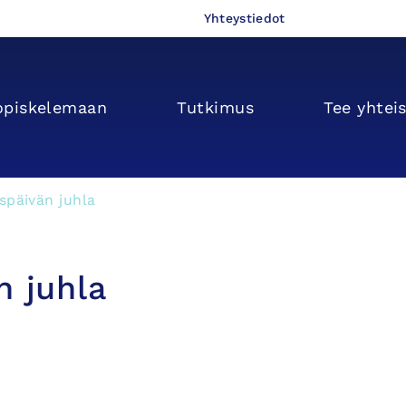
Yhteystiedot
opiskelemaan
Tutkimus
Tee yhtei
späivän juhla
n juhla