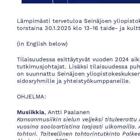
Lämpimästi tervetuloa Seinäjoen yliopisto
torstaina 30.1.2025 klo 13-16 taide- ja kul
(in English below)
Tilaisuudessa esittäytyvät vuoden 2024 aik
tutkimusjohtajat. Lisäksi tilaisuudessa puhu
on suunnattu Seinäjoen yliopistokeskukse
sidosryhmille ja yhteistyökumppaneille.
OHJELMA:
Musiikkia
, Antti Paalanen
Kansanmusiikin sielun veljeksi tituleerattu 
vuosina sooloartistina laajasti ulkomailla
tohtori. Taiteellinen tohtorintutkinto Palkee