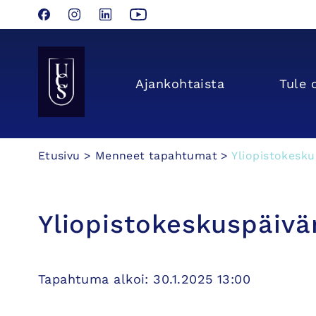
Facebook
Instagram
LinkedIn
YouTube
Seinäjoen Yliopistokeskus UCSin etusivulle
Ajan­kohtaista
Tule 
Hyppää
Etusivu
>
Menneet tapahtumat
>
Yliopistokesku
sisältöön
Yliopistokeskuspäivä
Tapahtuma alkoi: 30.1.2025 13:00