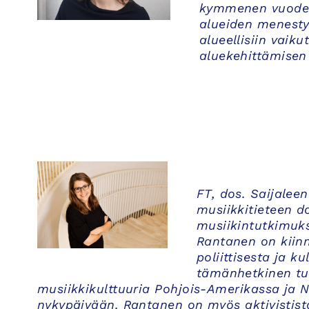
kymmenen vuoden
alueiden menestyk
alueellisiin vaik
aluekehittämisen 
FT, dos. Saijaleen
musiikkitieteen do
musiikintutkimuks
Rantanen on kiinno
poliittisesta ja 
tämänhetkinen tut
musiikkikulttuuria Pohjois-Amerikassa ja 
nykypäivään. Rantanen on myös aktivistista