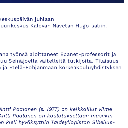
keskuspäivän juhlaan
ttuurikeskus Kalevan Navetan Hugo-saliin.
ana työnsä aloittaneet Epanet-professorit ja
u Seinäjoella väitelleitä tutkijoita. Tilaisuus
n ja Etelä-Pohjanmaan korkeakouluyhdistyksen
Antti Paalanen (s. 1977) on keikkaillut viime
. Antti Paalanen on koulutukseltaan musiikin
n kieli hyväksyttiin Taideyliopiston Sibelius-