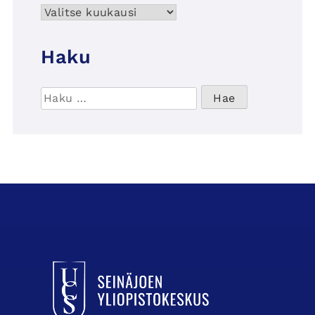
Arkisto
Haku
Haku:
UCSin etusivulle