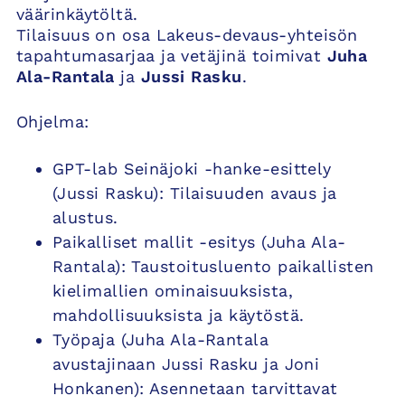
väärinkäytöltä.
Tilaisuus on osa Lakeus-devaus-yhteisön
tapahtumasarjaa ja vetäjinä toimivat
Juha
Ala-Rantala
ja
Jussi Rasku
.
Ohjelma:
GPT-lab Seinäjoki -hanke-esittely
(Jussi Rasku): Tilaisuuden avaus ja
alustus.
Paikalliset mallit -esitys (Juha Ala-
Rantala): Taustoitusluento paikallisten
kielimallien ominaisuuksista,
mahdollisuuksista ja käytöstä.
Työpaja (Juha Ala-Rantala
avustajinaan Jussi Rasku ja Joni
Honkanen): Asennetaan tarvittavat