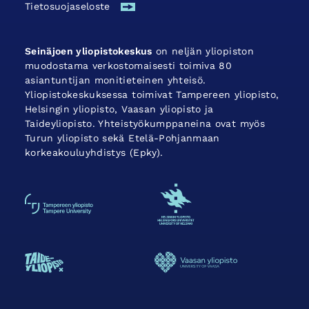
Tietosuojaseloste
Seinäjoen yliopistokeskus
on neljän yliopiston
muodostama verkostomaisesti toimiva 80
asiantuntijan monitieteinen yhteisö.
Yliopistokeskuksessa toimivat Tampereen yliopisto,
Helsingin yliopisto, Vaasan yliopisto ja
Taideyliopisto. Yhteistyökumppaneina ovat myös
Turun yliopisto sekä Etelä-Pohjanmaan
korkeakouluyhdistys (Epky).