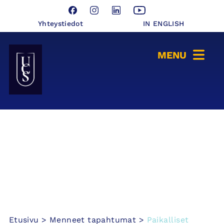
Hyppää
Facebook
Instagram
LinkedIn
YouTube
sisältöön
Yhteystiedot
IN ENGLISH
Seinäjoen Yliopistokeskus UCSin etusivulle
Etusivu
>
Menneet tapahtumat
>
Paikalliset