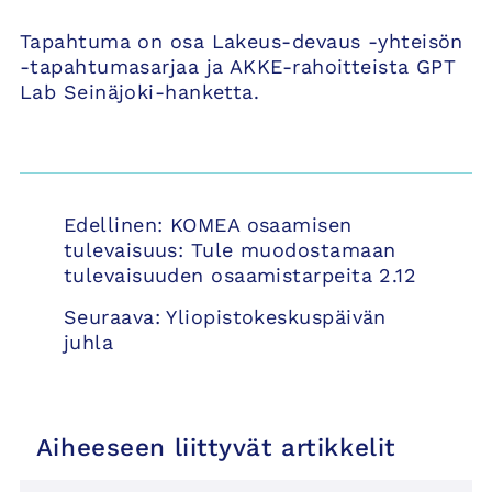
Tapahtuma on osa Lakeus-devaus -yhteisön
-tapahtumasarjaa ja AKKE-rahoitteista GPT
Lab Seinäjoki-hanketta.
Artikkelien
Edellinen:
KOMEA osaamisen
selaus
tulevaisuus: Tule muodostamaan
tulevaisuuden osaamistarpeita 2.12
Seuraava:
Yliopistokeskuspäivän
juhla
Aiheeseen liittyvät artikkelit