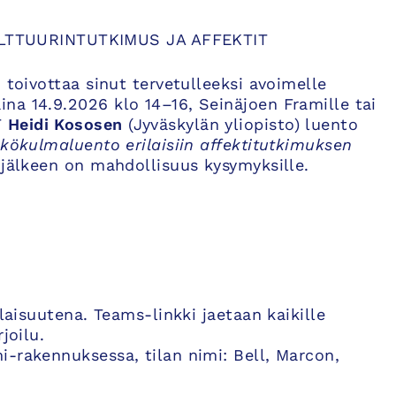
TTUURINTUTKIMUS JA AFFEKTIT
 toivottaa sinut tervetulleeksi avoimelle
na 14.9.2026 klo 14–16, Seinäjoen Framille tai
T
Heidi Kososen
(Jyväskylän yliopisto) luento
äkökulmaluento erilaisiin affektitutkimuksen
älkeen on mahdollisuus kysymyksille.
ilaisuutena. Teams-linkki jaetaan kaikille
joilu.
-rakennuksessa, tilan nimi: Bell, Marcon,