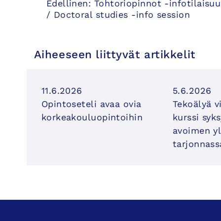
Artikkelien
Edellinen:
Tohtoriopinnot -infotilaisuu
/ Doctoral studies -info session
selaus
Aiheeseen liittyvät artikkelit
11.6.2026
5.6.2026
Opintoseteli avaa ovia
Tekoälyä v
korkeakouluopintoihin
kurssi syk
avoimen yl
tarjonnass