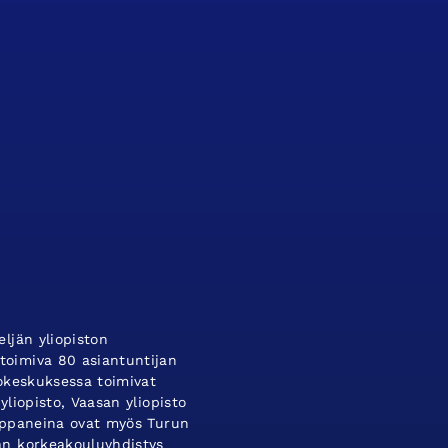
ljän yliopiston
oimiva 80 asiantuntijan
tokeskuksessa toimivat
yliopisto, Vaasan yliopisto
umppaneina ovat myös Turun
an korkeakouluyhdistys