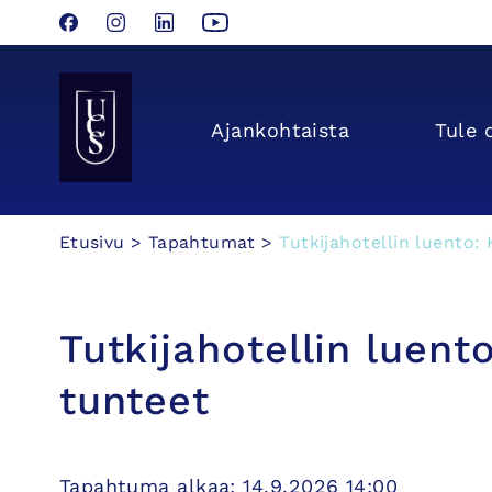
Facebook
Instagram
LinkedIn
YouTube
Seinäjoen Yliopistokeskus UCSin etusivulle
Ajan­kohtaista
Tule 
Hyppää
Etusivu
>
Tapahtumat
>
Tutkijahotellin luento:
sisältöön
Tutkijahotellin luent
tunteet
Tapahtuma alkaa: 14.9.2026 14:00