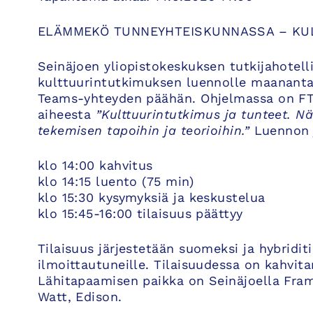
ELÄMMEKÖ TUNNEYHTEISKUNNASSA – KUL
Seinäjoen yliopistokeskuksen tutkijahotelli
kulttuurintutkimuksen luennolle maanantai
Teams-yhteyden päähän. Ohjelmassa on F
aiheesta
”Kulttuurintutkimus ja tunteet. N
tekemisen tapoihin ja teorioihin.”
Luennon j
klo 14:00 kahvitus
klo 14:15 luento (75 min)
klo 15:30 kysymyksiä ja keskustelua
klo 15:45-16:00 tilaisuus päättyy
Tilaisuus järjestetään suomeksi ja hybridit
ilmoittautuneille. Tilaisuudessa on kahvitar
Lähitapaamisen paikka on Seinäjoella Frami
Watt, Edison.