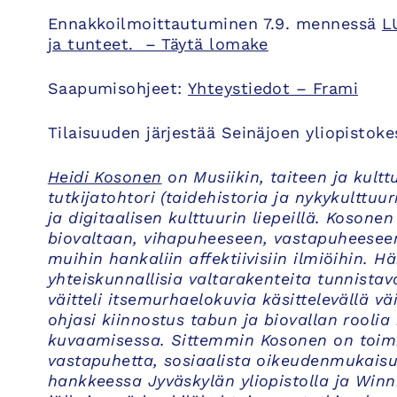
Ennakkoilmoittautuminen 7.9. mennessä
L
ja tunteet. – Täytä lomake
Saapumisohjeet:
Yhteystiedot – Frami
Tilaisuuden järjestää Seinäjoen yliopisto
Heidi Kosonen
on Musiikin, taiteen ja kultt
tutkijatohtori (taidehistoria ja nykykulttuur
ja digitaalisen kulttuurin liepeillä. Kosonen
biovaltaan, vihapuheeseen, vastapuheesee
muihin hankaliin affektiivisiin ilmiöihin. 
yhteiskunnallisia valtarakenteita tunnista
väitteli itsemurhaelokuvia käsittelevällä v
ohjasi kiinnostus tabun ja biovallan roo
kuvaamisessa. Sittemmin Kosonen on toimi
vastapuhetta, sosiaalista oikeudenmukaisuu
hankkeessa Jyväskylän yliopistolla ja Winn