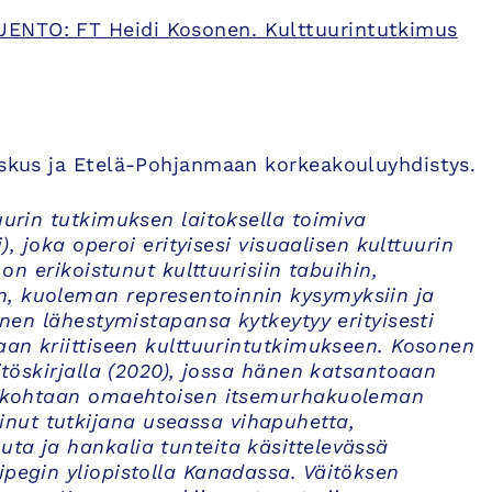
UENTO: FT Heidi Kosonen. Kulttuurintutkimus
keskus ja Etelä-Pohjanmaan korkeakouluyhdistys.
uurin tutkimuksen laitoksella toimiva
i), joka operoi erityisesi visuaalisen kulttuurin
 on erikoistunut kulttuurisiin tabuihin,
n, kuoleman representoinnin kysymyksiin ja
Hänen lähestymistapansa kytkeytyy erityisesti
vaan kriittiseen kulttuurintutkimukseen. Kosonen
äitöskirjalla (2020), jossa hänen katsantoaan
lia kohtaan omaehtoisen itsemurhakuoleman
nut tutkijana useassa vihapuhetta,
ta ja hankalia tunteita käsittelevässä
ipegin yliopistolla Kanadassa. Väitöksen