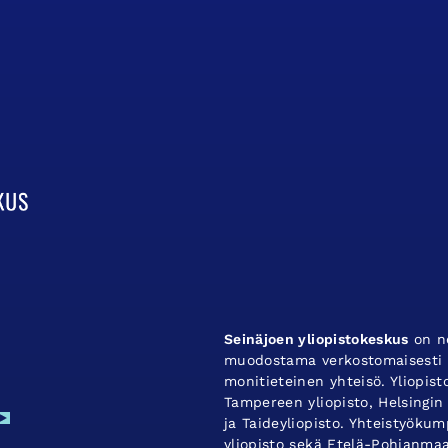
Seinäjoen yliopistokeskus
on ne
muodostama verkostomaisesti t
monitieteinen yhteisö. Yliopis
Tampereen yliopisto, Helsingin 
ja Taideyliopisto. Yhteistyök
yliopisto sekä Etelä-Pohjanma