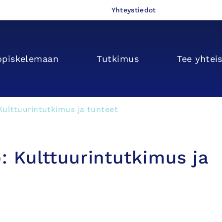
Yhteystiedot
opiskelemaan
Tutkimus
Tee yhtei
 Kulttuurintutkimus ja tunteet
o: Kulttuurintutkimus ja