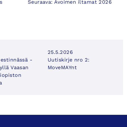
s
Seuraava:
Avoimen iltamat 2026
25.5.2026
iestinnässä -
Uutiskirje nro 2:
syllä Vaasan
MoveMAYnt
iopiston
a