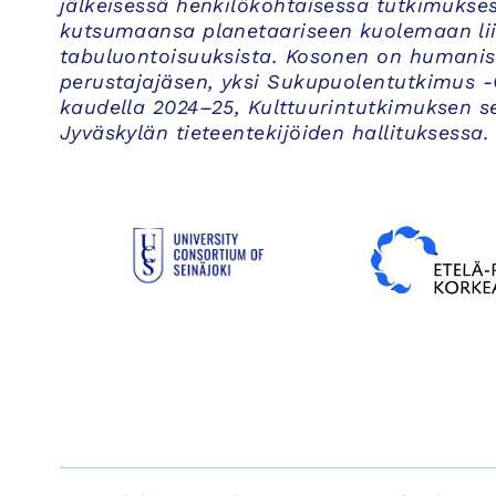
jälkeisessä henkilökohtaisessa tutkimukse
kutsumaansa planetaariseen kuolemaan liitt
tabuluontoisuuksista. Kosonen on humanis
perustajajäsen, yksi Sukupuolentutkimus -
kaudella 2024–25, Kulttuurintutkimuksen 
Jyväskylän tieteentekijöiden hallituksessa.