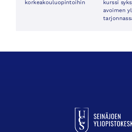
korkeakouluopintoihin
kurssi syk
avoimen yl
tarjonnass
UCSin etusivulle