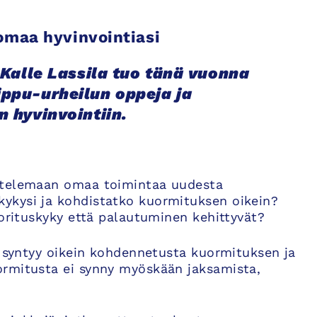
 omaa hyvinvointiasi
 Kalle Lassila tuo tänä vuonna
ippu-urheilun oppeja ja
n hyvinvointiin.
stelemaan omaa toimintaa uudesta
ykysi ja kohdistatko kuormituksen oikein?
uorituskyky että palautuminen kehittyvät?
e syntyy oikein kohdennetusta kuormituksen ja
ormitusta ei synny myöskään jaksamista,