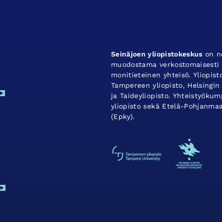
Seinäjoen yliopistokeskus
on ne
muodostama verkostomaisesti t
monitieteinen yhteisö. Yliopis
Tampereen yliopisto, Helsingin 
ja Taideyliopisto. Yhteistyök
yliopisto sekä Etelä-Pohjanma
(Epky).