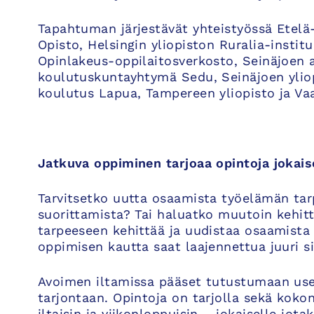
Tapahtuman järjestävät yhteistyössä Etel
Opisto, Helsingin yliopiston Ruralia-instit
Opinlakeus-oppilaitosverkosto, Seinäjoen
koulutuskuntayhtymä Sedu, Seinäjoen yliop
koulutus Lapua, Tampereen yliopisto ja Vaa
Jatkuva oppiminen tarjoaa opintoja joka
Tarvitsetko uutta osaamista työelämän tar
suorittamista? Tai haluatko muutoin kehit
tarpeeseen kehittää ja uudistaa osaamista 
oppimisen kautta saat laajennettua juuri si
Avoimen iltamissa pääset tutustumaan use
tarjontaan. Opintoja on tarjolla sekä koko
iltaisin ja viikonloppuisin – jokaiselle jo