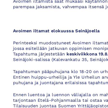
Avoimen iltamista saat mukaasi käytännön 
parempaa jaksamista, vahvempaa itsensä jo
Avoimen iltamat elokuussa Seinäjoella
Perinteeksi muodostuneet Avoimen iltamat
jossa esitellään jatkuvan oppimisen monip
Tapahtuma järjestetään
keskiviikkona 19.8
Seinäjoki-salissa (Kalevankatu 35, Seinäjok
Tapahtuman pääpuhujana klo 18-20 on urheil
Entinen huippu-urheilija ja Yle Urheilun ar
puhujana ja juontajana erilaisissa tapahtu
Ennen luentoa ja luennon väliajalla on ma
tarjontaan Etelä-Pohjanmaalla tai ostaa v
Tilaisuuden juontaa Suomen Yrittäjäopisto