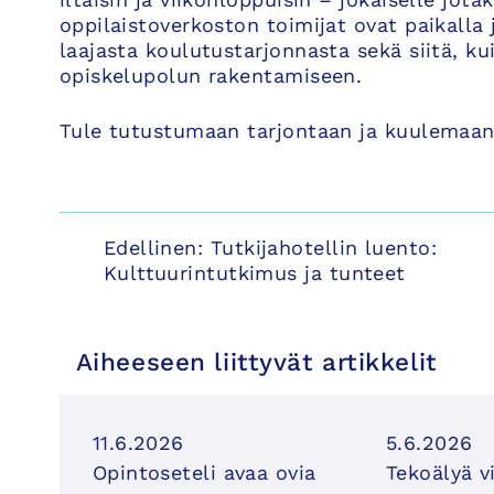
oppilaistoverkoston toimijat ovat paikalla
laajasta koulutustarjonnasta sekä siitä, k
opiskelupolun rakentamiseen.
Tule tutustumaan tarjontaan ja kuulemaan,
Artikkelien
Edellinen:
Tutkijahotellin luento:
Kulttuurintutkimus ja tunteet
selaus
Aiheeseen liittyvät artikkelit
11.6.2026
5.6.2026
Opintoseteli avaa ovia
Tekoälyä v