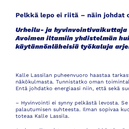
Pelkkä lepo ei riitä – näin johdat
Urheilu- ja hyvinvointivaikuttaja
Avoimen iltamiin yhdistelmän hu
käytännönläheisiä työkaluja arje
Kalle Lassilan puheenvuoro haastaa tarka
näkökulmasta. Tunnistatko oman toimintak
Entä johdatko energiaasi niin, että sekä s
– Hyvinvointi ei synny pelkästä levosta. S
palautumisen suhteesta. Ilman sopivaa ku
toteaa Kalle Lassila.