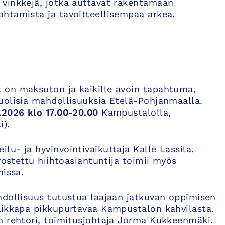
vinkkejä, jotka auttavat rakentamaan
htamista ja tavoitteellisempaa arkea.
 on maksuton ja kaikille avoin tapahtuma,
uolisia mahdollisuuksia Etelä-Pohjanmaalla.
.2026 klo 17.00-20.00
Kampustalolla,
i).
u- ja hyvinvointivaikuttaja Kalle Lassila.
vostettu hiihtoasiantuntija toimii myös
missa.
hdollisuus tutustua laajaan jatkuvan oppimisen
aikkapa pikkupurtavaa Kampustalon kahvilasta.
n rehtori, toimitusjohtaja Jorma Kukkeenmäki.