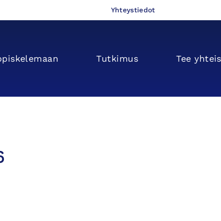
Yhteystiedot
opiskelemaan
Tutkimus
Tee yhtei
6