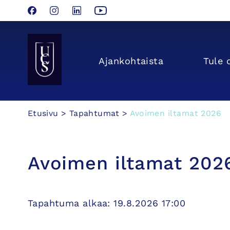
Facebook
Instagram
LinkedIn
YouTube
Seinäjoen Yliopistokeskus UCSin etusivulle
Ajan­kohtaista
Tule 
Hyppää
Etusivu
>
Tapahtumat
>
Avoimen iltamat 2026
sisältöön
Avoimen iltamat 202
Tapahtuma alkaa: 19.8.2026 17:00