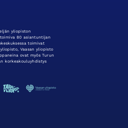
ljän yliopiston
oimiva 80 asiantuntijan
tokeskuksessa toimivat
yliopisto, Vaasan yliopisto
umppaneina ovat myös Turun
an korkeakouluyhdistys