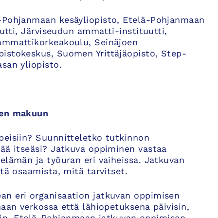
ä-Pohjanmaan kesäyliopisto, Etelä-Pohjanmaan
uutti, Järviseudun ammatti-instituutti,
 ammattikorkeakoulu, Seinäjoen
istokeskus, Suomen Yrittäjäopisto, Step-
san yliopisto.
isen makuun
peisiin? Suunnitteletko tutkinnon
tää itseäsi? Jatkuva oppiminen vastaa
elämän ja työuran eri vaiheissa. Jatkuvan
tä osaamista, mitä tarvitset.
an eri organisaation jatkuvan oppimisen
naan verkossa että lähiopetuksena päivisin,
takin. Etelä-Pohjanmaan jatkuvan oppimisen