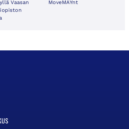
syllä Vaasan
MoveMAYnt
iopiston
a