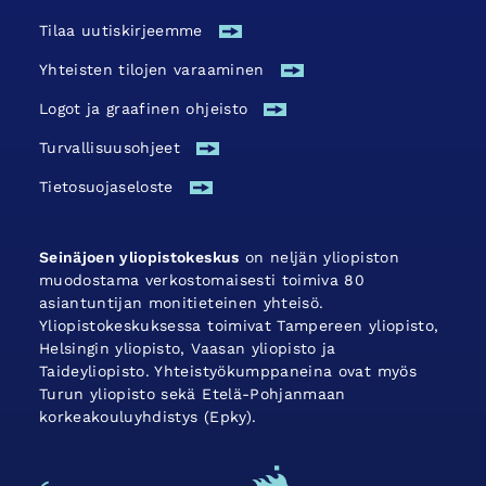
Tilaa uutiskirjeemme
Yhteisten tilojen varaaminen
Logot ja graafinen ohjeisto
Turvallisuus­ohjeet
Tietosuojaseloste
Seinäjoen yliopistokeskus
on neljän yliopiston
muodostama verkostomaisesti toimiva 80
asiantuntijan monitieteinen yhteisö.
Yliopistokeskuksessa toimivat Tampereen yliopisto,
Helsingin yliopisto, Vaasan yliopisto ja
Taideyliopisto. Yhteistyökumppaneina ovat myös
Turun yliopisto sekä Etelä-Pohjanmaan
korkeakouluyhdistys (Epky).