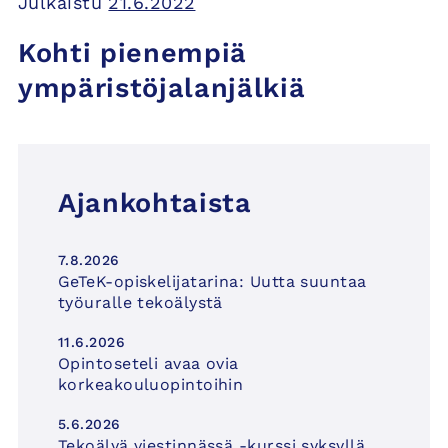
Julkaistu
21.6.2022
Kohti pienempiä
ympäristöjalanjälkiä
Ajankohtaista
7.8.2026
GeTeK-opiskelijatarina: Uutta suuntaa
työuralle tekoälystä
11.6.2026
Opintoseteli avaa ovia
korkeakouluopintoihin
5.6.2026
Tekoälyä viestinnässä -kurssi syksyllä