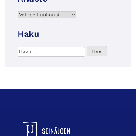
Arkisto
Haku
Haku:
UCSin etusivulle