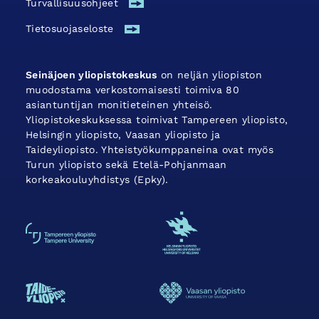
Turvallisuus­ohjeet
Tietosuojaseloste
Seinäjoen yliopistokeskus
on neljän yliopiston
muodostama verkostomaisesti toimiva 80
asiantuntijan monitieteinen yhteisö.
Yliopistokeskuksessa toimivat Tampereen yliopisto,
Helsingin yliopisto, Vaasan yliopisto ja
Taideyliopisto. Yhteistyökumppaneina ovat myös
Turun yliopisto sekä Etelä-Pohjanmaan
korkeakouluyhdistys (Epky).