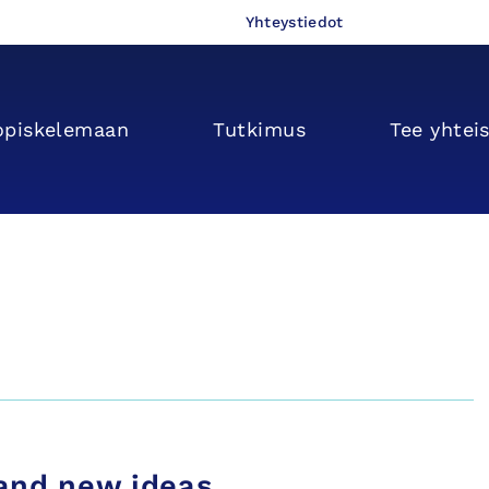
Yhteystiedot
opiskelemaan
Tutkimus
Tee yhtei
 and new ideas