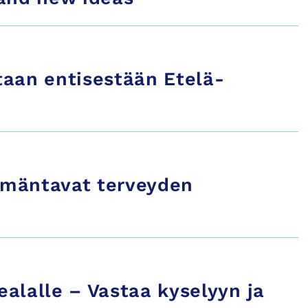
taan entisestään Etelä-
ämäntavat terveyden
ealalle – Vastaa kyselyyn ja