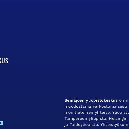
Seinäjoen yliopistokeskus
on ne
muodostama verkostomaisesti t
monitieteinen yhteisö. Yliopis
Tampereen yliopisto, Helsingin 
ja Taideyliopisto. Yhteistyök