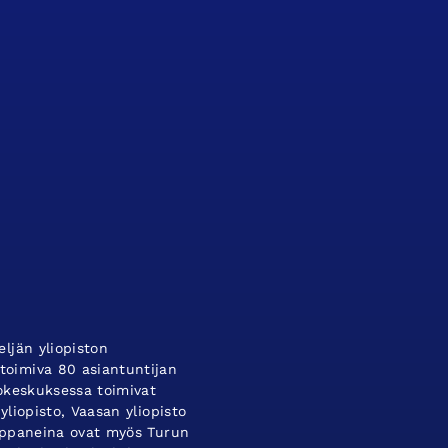
ljän yliopiston
oimiva 80 asiantuntijan
tokeskuksessa toimivat
yliopisto, Vaasan yliopisto
umppaneina ovat myös Turun