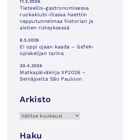
11.5.2026
Tieteellis-gastronomisessa
ruokaklubi-illassa haettiin
vapputunnelmaa historian ja
aistien risteyksessä
8.5.2026
Ei oppi ojaan kaada – GeTeK-
opiskelijan tarina
30.4.2026
Matkapäiväkirja XP2026 –
Seinäjoelta São Pauloon
Arkisto
Arkisto
Haku