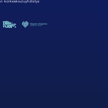
an korkeakouluyhdistys