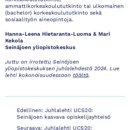
ammattikorkeakoulututkinto tai ulkomainen
(bachelor) korkeakoulututkinto sekä
sosiaalityön aineopintoja.
Hanna-Leena Hietaranta-Luoma & Mari
Kekola
Seinäjoen yliopistokeskus
Juttu on irrotettu Seinäjoen
yliopistokeskuksen juhlalehdestä 2024. Lue
lehti kokonaisuudessaan
täältä
.
Artikkelien
Edellinen:
Juhlalehti UCS20:
selaus
Seinäjoen kasvava opiskelijayhteisö
Seuraava:
Juhlalehti UCS20: