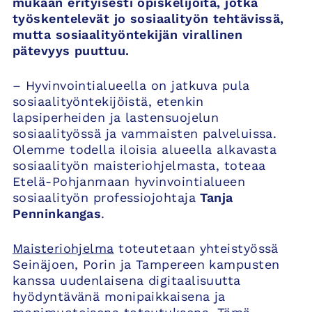
mukaan erityisesti opiskelijoita, jotka
työskentelevät jo sosiaalityön tehtävissä,
mutta sosiaalityöntekijän virallinen
pätevyys puuttuu.
– Hyvinvointialueella on jatkuva pula
sosiaalityöntekijöistä, etenkin
lapsiperheiden ja lastensuojelun
sosiaalityössä ja vammaisten palveluissa.
Olemme todella iloisia alueella alkavasta
sosiaalityön maisteriohjelmasta, toteaa
Etelä-Pohjanmaan hyvinvointialueen
sosiaalityön professiojohtaja
Tanja
Penninkangas
.
Maisteriohjelma
toteutetaan yhteistyössä
Seinäjoen, Porin ja Tampereen kampusten
kanssa uudenlaisena digitaalisuutta
hyödyntävänä monipaikkaisena ja