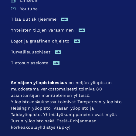
LinkedIn
Youtube
Tilaa uutiskirjeemme
Yhteisten tilojen varaaminen
Logot ja graafinen ohjeisto
Turvallisuus­ohjeet
Tietosuojaseloste
Seinäjoen yliopistokeskus
on neljän yliopiston
muodostama verkostomaisesti toimiva 80
asiantuntijan monitieteinen yhteisö.
Yliopistokeskuksessa toimivat Tampereen yliopisto,
Helsingin yliopisto, Vaasan yliopisto ja
Taideyliopisto. Yhteistyökumppaneina ovat myös
Turun yliopisto sekä Etelä-Pohjanmaan
korkeakouluyhdistys (Epky).