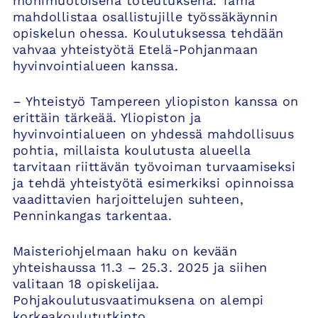
monimuotoisena toteutuksena. Tämä
mahdollistaa osallistujille työssäkäynnin
opiskelun ohessa. Koulutuksessa tehdään
vahvaa yhteistyötä Etelä-Pohjanmaan
hyvinvointialueen kanssa.
– Yhteistyö Tampereen yliopiston kanssa on
erittäin tärkeää. Yliopiston ja
hyvinvointialueen on yhdessä mahdollisuus
pohtia, millaista koulutusta alueella
tarvitaan riittävän työvoiman turvaamiseksi
ja tehdä yhteistyötä esimerkiksi opinnoissa
vaadittavien harjoittelujen suhteen,
Penninkangas tarkentaa.
Maisteriohjelmaan haku on kevään
yhteishaussa 11.3 – 25.3. 2025 ja siihen
valitaan 18 opiskelijaa.
Pohjakoulutusvaatimuksena on alempi
korkeakoulututkinto,