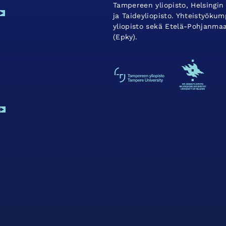
Tampereen yliopisto, Helsingin 
ja Taideyliopisto. Yhteistyök
yliopisto sekä Etelä-Pohjanma
(Epky).