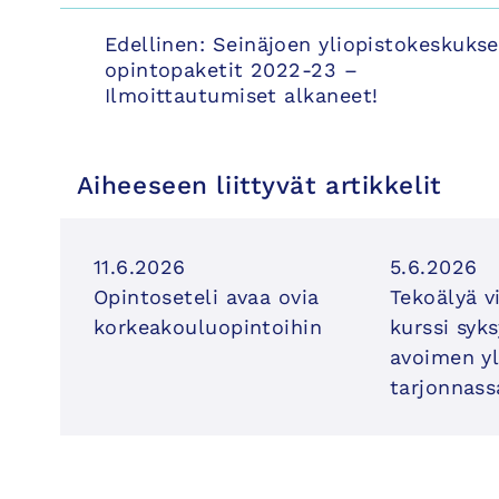
Artikkelien
Edellinen:
Seinäjoen yliopistokeskuks
opintopaketit 2022-23 –
selaus
Ilmoittautumiset alkaneet!
Aiheeseen liittyvät artikkelit
11.6.2026
5.6.2026
Opintoseteli avaa ovia
Tekoälyä v
korkeakouluopintoihin
kurssi syk
avoimen yl
tarjonnass