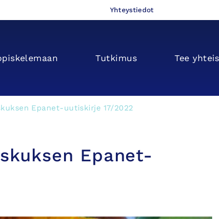
Yhteystiedot
opiskelemaan
Tutkimus
Tee yhtei
skuksen Epanet-uutiskirje 17/2022
eskuksen Epanet-