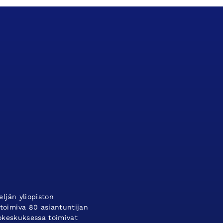
ljän yliopiston
oimiva 80 asiantuntijan
tokeskuksessa toimivat