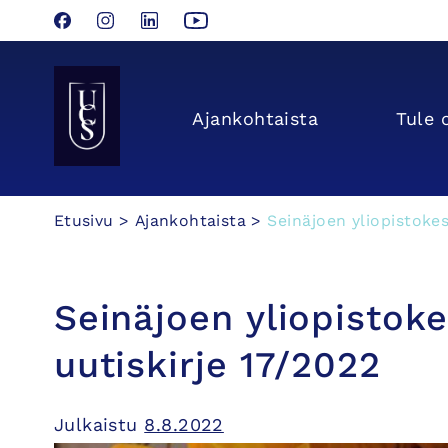
Facebook
Instagram
LinkedIn
YouTube
Seinäjoen Yliopistokeskus UCSin etusivulle
Ajan­kohtaista
Tule 
Hyppää
Etusivu
>
Ajankohtaista
>
Seinäjoen yliopistoke
sisältöön
Seinäjoen yliopistok
uutiskirje 17/2022
Julkaistu
8.8.2022