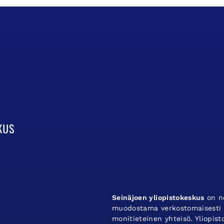
Seinäjoen yliopistokeskus
on ne
muodostama verkostomaisesti t
monitieteinen yhteisö. Yliopis