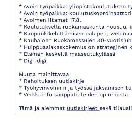
* Avoin työpaikka: yliopistokoulutuksen 
* Avoin työpaikka: koulutuskoordinaattori
* Avoimen iltamat 17.8.
* Koulutuksella ruokamaakunta nousuu, in
* Kaupunkikehittämisen palapeli, webinaa
* Kauhajoen Ruokamessujen 30-vuotisjuhl
* Huippuasiakaskokemus on strateginen k
* Elämän keskellä maaseutukylässä
* Digi-digi
Muuta mainittavaa
* Rahoituksen uutiskirje
* Työhyvinvoinnin ja työssä jaksamisen t
* Verkkoinfo kauppatieteiden opinnoista
Tämä ja aiemmat
uutiskirjeet
sekä tilausl