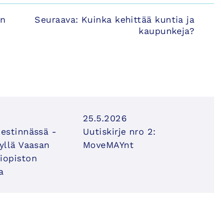
en
Seuraava:
Kuinka kehittää kuntia ja
kaupunkeja?
25.5.2026
iestinnässä -
Uutiskirje nro 2:
syllä Vaasan
MoveMAYnt
iopiston
a