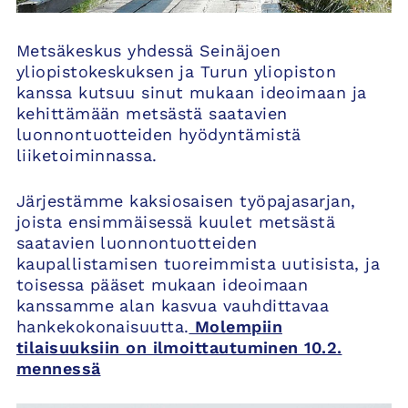
Metsäkeskus yhdessä Seinäjoen
yliopistokeskuksen ja Turun yliopiston
kanssa kutsuu sinut mukaan ideoimaan ja
kehittämään metsästä saatavien
luonnontuotteiden hyödyntämistä
liiketoiminnassa.
Järjestämme kaksiosaisen työpajasarjan,
joista ensimmäisessä kuulet metsästä
saatavien luonnontuotteiden
kaupallistamisen tuoreimmista uutisista, ja
toisessa pääset mukaan ideoimaan
kanssamme alan kasvua vauhdittavaa
hankekokonaisuutta.
Molempiin
tilaisuuksiin on ilmoittautuminen 10.2.
mennessä