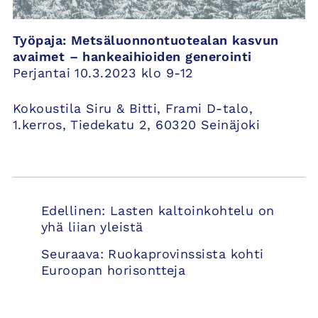
Työpaja: Metsäluonnontuotealan kasvun
avaimet – hankeaihioiden generointi
Perjantai 10.3.2023 klo 9-12
Kokoustila Siru & Bitti, Frami D-talo,
1.kerros, Tiedekatu 2, 60320 Seinäjoki
Artikkelien
Edellinen:
Lasten kaltoinkohtelu on
selaus
yhä liian yleistä
Seuraava:
Ruokaprovinssista kohti
Euroopan horisontteja