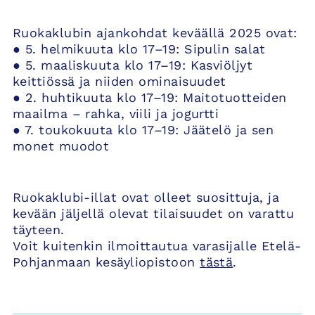
Ruokaklubin ajankohdat keväällä 2025 ovat:
● 5. helmikuuta klo 17–19: Sipulin salat
● 5. maaliskuuta klo 17–19: Kasviöljyt
keittiössä ja niiden ominaisuudet
● 2. huhtikuuta klo 17–19: Maitotuotteiden
maailma – rahka, viili ja jogurtti
● 7. toukokuuta klo 17–19: Jäätelö ja sen
monet muodot
Ruokaklubi-illat ovat olleet suosittuja, ja
kevään jäljellä olevat tilaisuudet on varattu
täyteen.
Voit kuitenkin ilmoittautua varasijalle Etelä-
Pohjanmaan kesäyliopistoon
tästä
.