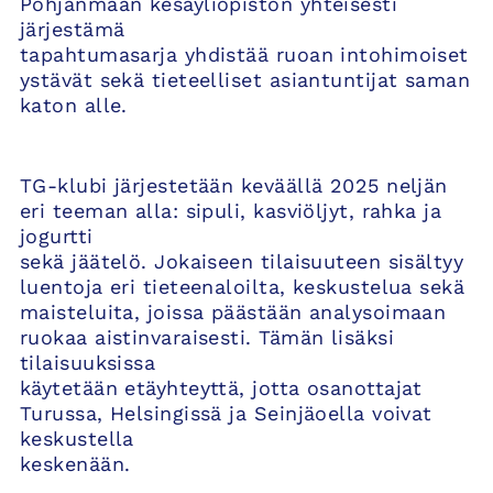
Pohjanmaan kesäyliopiston yhteisesti
järjestämä
tapahtumasarja yhdistää ruoan intohimoiset
ystävät sekä tieteelliset asiantuntijat saman
katon alle.
TG-klubi järjestetään keväällä 2025 neljän
eri teeman alla: sipuli, kasviöljyt, rahka ja
jogurtti
sekä jäätelö. Jokaiseen tilaisuuteen sisältyy
luentoja eri tieteenaloilta, keskustelua sekä
maisteluita, joissa päästään analysoimaan
ruokaa aistinvaraisesti. Tämän lisäksi
tilaisuuksissa
käytetään etäyhteyttä, jotta osanottajat
Turussa, Helsingissä ja Seinjäoella voivat
keskustella
keskenään.