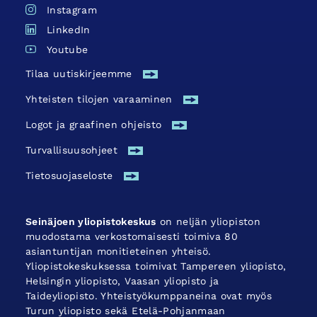
Instagram
LinkedIn
Youtube
Tilaa uutiskirjeemme
Yhteisten tilojen varaaminen
Logot ja graafinen ohjeisto
Turvallisuus­ohjeet
Tietosuojaseloste
Seinäjoen yliopistokeskus
on neljän yliopiston
muodostama verkostomaisesti toimiva 80
asiantuntijan monitieteinen yhteisö.
Yliopistokeskuksessa toimivat Tampereen yliopisto,
Helsingin yliopisto, Vaasan yliopisto ja
Taideyliopisto. Yhteistyökumppaneina ovat myös
Turun yliopisto sekä Etelä-Pohjanmaan