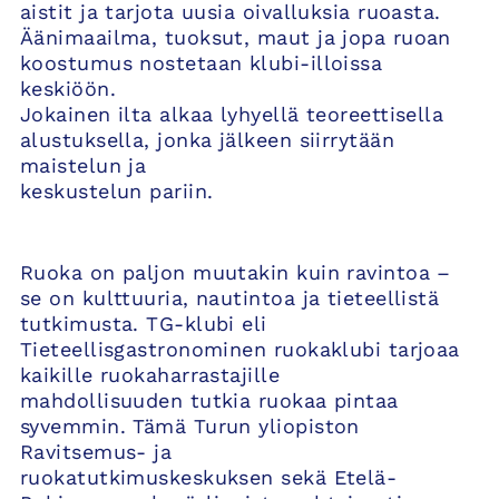
aistit ja tarjota uusia oivalluksia ruoasta.
Äänimaailma, tuoksut, maut ja jopa ruoan
koostumus nostetaan klubi-illoissa
keskiöön.
Jokainen ilta alkaa lyhyellä teoreettisella
alustuksella, jonka jälkeen siirrytään
maistelun ja
keskustelun pariin.
Ruoka on paljon muutakin kuin ravintoa –
se on kulttuuria, nautintoa ja tieteellistä
tutkimusta. TG-klubi eli
Tieteellisgastronominen ruokaklubi tarjoaa
kaikille ruokaharrastajille
mahdollisuuden tutkia ruokaa pintaa
syvemmin. Tämä Turun yliopiston
Ravitsemus- ja
ruokatutkimuskeskuksen sekä Etelä-