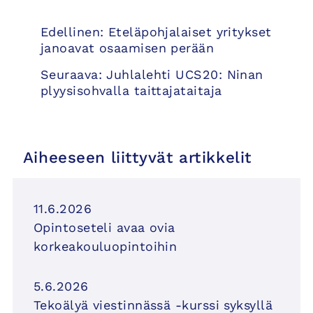
Artikkelien
Edellinen:
Eteläpohjalaiset yritykset
selaus
janoavat osaamisen perään
Seuraava:
Juhlalehti UCS20: Ninan
plyysisohvalla taittajataitaja
Aiheeseen liittyvät artikkelit
11.6.2026
Opintoseteli avaa ovia
korkeakouluopintoihin
5.6.2026
Tekoälyä viestinnässä -kurssi syksyllä