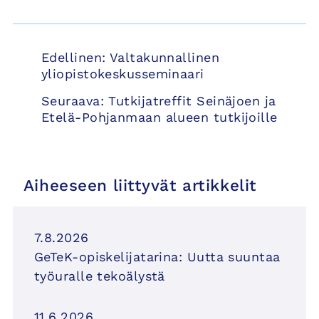
Artikkelien
Edellinen:
Valtakunnallinen
selaus
yliopistokeskusseminaari
Seuraava:
Tutkijatreffit Seinäjoen ja
Etelä-Pohjanmaan alueen tutkijoille
Aiheeseen liittyvät artikkelit
7.8.2026
GeTeK-opiskelijatarina: Uutta suuntaa
työuralle tekoälystä
11.6.2026