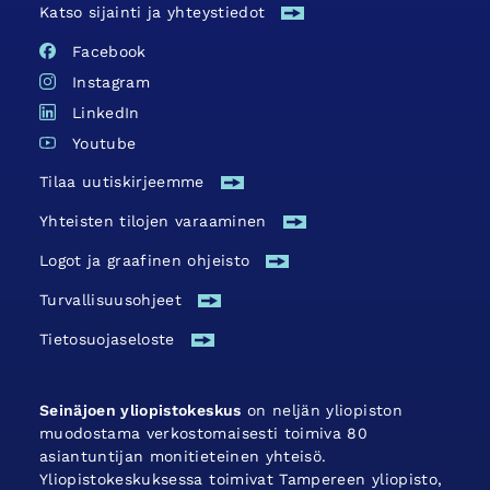
Katso sijainti ja yhteystiedot
Facebook
Instagram
LinkedIn
Youtube
Tilaa uutiskirjeemme
Yhteisten tilojen varaaminen
Logot ja graafinen ohjeisto
Turvallisuus­ohjeet
Tietosuojaseloste
Seinäjoen yliopistokeskus
on neljän yliopiston
muodostama verkostomaisesti toimiva 80
asiantuntijan monitieteinen yhteisö.
Yliopistokeskuksessa toimivat Tampereen yliopisto,