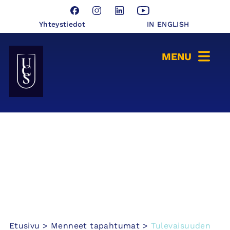
Hyppää
Facebook
Instagram
LinkedIn
YouTube
sisältöön
Yhteystiedot
IN ENGLISH
Seinäjoen Yliopistokeskus UCSin etusivulle
Etusivu
>
Menneet tapahtumat
>
Tulevaisuuden