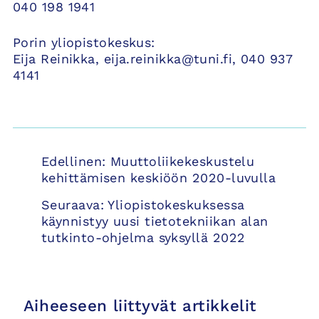
040 198 1941
Porin yliopistokeskus:
Eija Reinikka, eija.reinikka@tuni.fi, 040 937
4141
Artikkelien
Edellinen:
Muuttoliikekeskustelu
selaus
kehittämisen keskiöön 2020-luvulla
Seuraava:
Yliopistokeskuksessa
käynnistyy uusi tietotekniikan alan
tutkinto-ohjelma syksyllä 2022
Aiheeseen liittyvät artikkelit