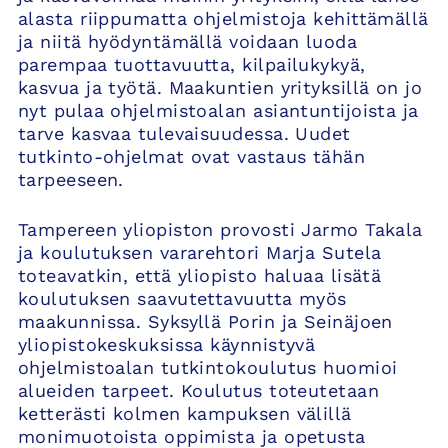
alasta riippumatta ohjelmistoja kehittämällä
ja niitä hyödyntämällä voidaan luoda
parempaa tuottavuutta, kilpailukykyä,
kasvua ja työtä. Maakuntien yrityksillä on jo
nyt pulaa ohjelmistoalan asiantuntijoista ja
tarve kasvaa tulevaisuudessa. Uudet
tutkinto-ohjelmat ovat vastaus tähän
tarpeeseen.
Tampereen yliopiston provosti Jarmo Takala
ja koulutuksen vararehtori Marja Sutela
toteavatkin, että yliopisto haluaa lisätä
koulutuksen saavutettavuutta myös
maakunnissa. Syksyllä Porin ja Seinäjoen
yliopistokeskuksissa käynnistyvä
ohjelmistoalan tutkintokoulutus huomioi
alueiden tarpeet. Koulutus toteutetaan
ketterästi kolmen kampuksen välillä
monimuotoista oppimista ja opetusta