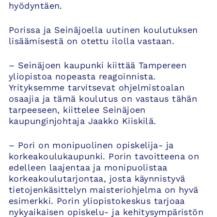
hyödyntäen.
Porissa ja Seinäjoella uutinen koulutuksen
lisäämisestä on otettu ilolla vastaan.
– Seinäjoen kaupunki kiittää Tampereen
yliopistoa nopeasta reagoinnista.
Yrityksemme tarvitsevat ohjelmistoalan
osaajia ja tämä koulutus on vastaus tähän
tarpeeseen, kiittelee Seinäjoen
kaupunginjohtaja Jaakko Kiiskilä.
– Pori on monipuolinen opiskelija- ja
korkeakoulukaupunki. Porin tavoitteena on
edelleen laajentaa ja monipuolistaa
korkeakoulutarjontaa, josta käynnistyvä
tietojenkäsittelyn maisteriohjelma on hyvä
esimerkki. Porin yliopistokeskus tarjoaa
nykyaikaisen opiskelu- ja kehitysympäristön