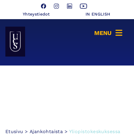
Hyppää
Facebook
Instagram
LinkedIn
YouTube
sisältöön
Yhteystiedot
IN ENGLISH
Seinäjoen Yliopistokeskus UCSin etusivulle
Etusivu
>
Ajankohtaista
>
Yliopistokeskuksessa