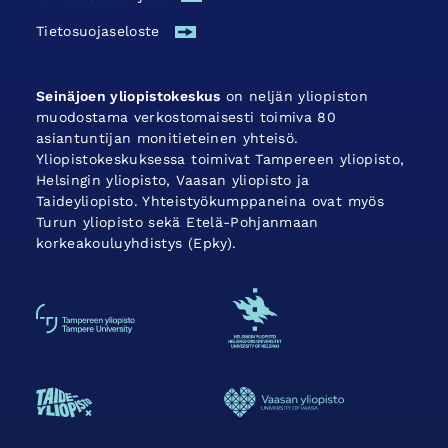
Tietosuojaseloste
Seinäjoen yliopistokeskus
on neljän yliopiston
muodostama verkostomaisesti toimiva 80
asiantuntijan monitieteinen yhteisö.
Yliopistokeskuksessa toimivat Tampereen yliopisto,
Helsingin yliopisto, Vaasan yliopisto ja
Taideyliopisto. Yhteistyökumppaneina ovat myös
Turun yliopisto sekä Etelä-Pohjanmaan
korkeakouluyhdistys (Epky).