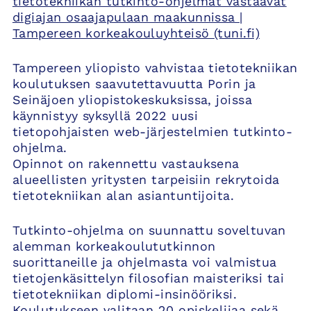
tietotekniikan tutkinto-ohjelmat vastaavat
digiajan osaajapulaan maakunnissa |
Tampereen korkeakouluyhteisö (tuni.fi)
Tampereen yliopisto vahvistaa tietotekniikan
koulutuksen saavutettavuutta Porin ja
Seinäjoen yliopistokeskuksissa, joissa
käynnistyy syksyllä 2022 uusi
tietopohjaisten web-järjestelmien tutkinto-
ohjelma.
Opinnot on rakennettu vastauksena
alueellisten yritysten tarpeisiin rekrytoida
tietotekniikan alan asiantuntijoita.
Tutkinto-ohjelma on suunnattu soveltuvan
alemman korkeakoulututkinnon
suorittaneille ja ohjelmasta voi valmistua
tietojenkäsittelyn filosofian maisteriksi tai
tietotekniikan diplomi-insinööriksi.
Koulutukseen valitaan 20 opiskelijaa sekä