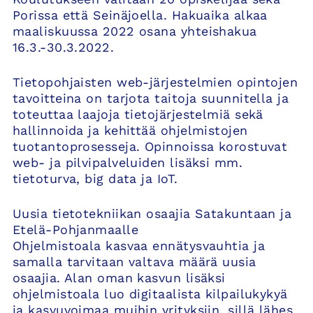
Porissa että Seinäjoella. Hakuaika alkaa
maaliskuussa 2022 osana yhteishakua
16.3.-30.3.2022.
Tietopohjaisten web-järjestelmien opintojen
tavoitteina on tarjota taitoja suunnitella ja
toteuttaa laajoja tietojärjestelmiä sekä
hallinnoida ja kehittää ohjelmistojen
tuotantoprosesseja. Opinnoissa korostuvat
web- ja pilvipalveluiden lisäksi mm.
tietoturva, big data ja IoT.
Uusia tietotekniikan osaajia Satakuntaan ja
Etelä-Pohjanmaalle
Ohjelmistoala kasvaa ennätysvauhtia ja
samalla tarvitaan valtava määrä uusia
osaajia. Alan oman kasvun lisäksi
ohjelmistoala luo digitaalista kilpailukykyä
ja kasvuvoimaa muihin yrityksiin, sillä lähes