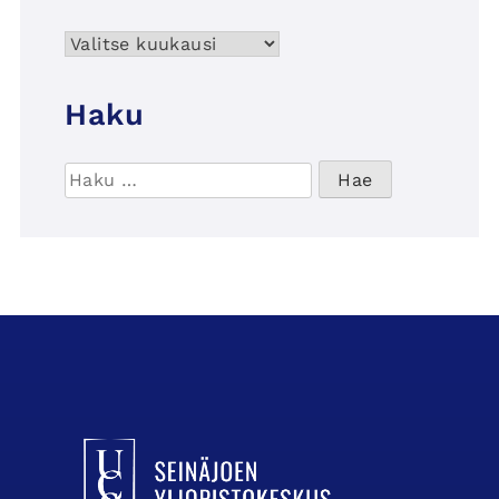
Arkisto
Haku
Haku:
UCSin etusivulle