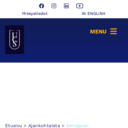
Hyppää
Facebook
Instagram
LinkedIn
YouTube
sisältöön
Yhteystiedot
IN ENGLISH
Seinäjoen Yliopistokeskus UCSin etusivulle
Etusivu
>
Ajankohtaista
>
Seinäjoen