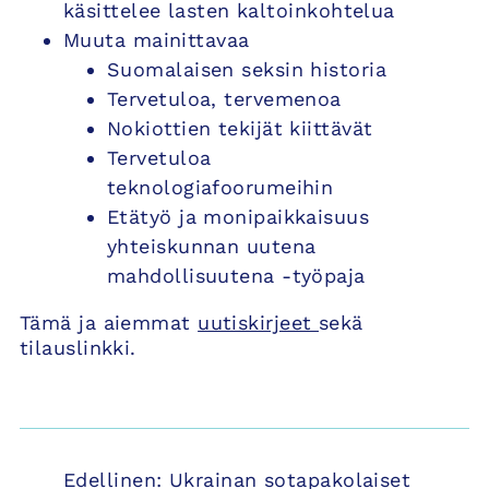
käsittelee lasten kaltoinkohtelua
Muuta mainittavaa
Suomalaisen seksin historia
Tervetuloa, tervemenoa
Nokiottien tekijät kiittävät
Tervetuloa
teknologiafoorumeihin
Etätyö ja monipaikkaisuus
yhteiskunnan uutena
mahdollisuutena -työpaja
Tämä ja aiemmat
uutiskirjeet
sekä
tilauslinkki.
Artikkelien
Edellinen:
Ukrainan sotapakolaiset