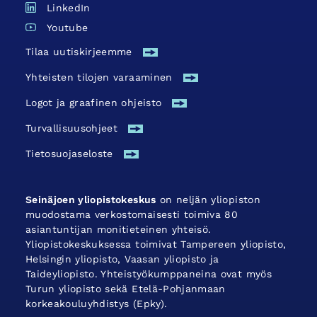
LinkedIn
Youtube
Tilaa uutiskirjeemme
Yhteisten tilojen varaaminen
Logot ja graafinen ohjeisto
Turvallisuus­ohjeet
Tietosuojaseloste
Seinäjoen yliopistokeskus
on neljän yliopiston
muodostama verkostomaisesti toimiva 80
asiantuntijan monitieteinen yhteisö.
Yliopistokeskuksessa toimivat Tampereen yliopisto,
Helsingin yliopisto, Vaasan yliopisto ja
Taideyliopisto. Yhteistyökumppaneina ovat myös
Turun yliopisto sekä Etelä-Pohjanmaan
korkeakouluyhdistys (Epky).