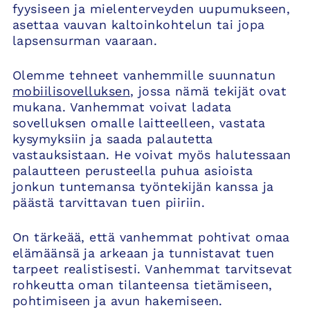
fyysiseen ja mielenterveyden uupumukseen,
asettaa vauvan kaltoinkohtelun tai jopa
lapsensurman vaaraan.
Olemme tehneet vanhemmille suunnatun
mobiilisovelluksen
, jossa nämä tekijät ovat
mukana. Vanhemmat voivat ladata
sovelluksen omalle laitteelleen, vastata
kysymyksiin ja saada palautetta
vastauksistaan. He voivat myös halutessaan
palautteen perusteella puhua asioista
jonkun tuntemansa työntekijän kanssa ja
päästä tarvittavan tuen piiriin.
On tärkeää, että vanhemmat pohtivat omaa
elämäänsä ja arkeaan ja tunnistavat tuen
tarpeet realistisesti. Vanhemmat tarvitsevat
rohkeutta oman tilanteensa tietämiseen,
pohtimiseen ja avun hakemiseen.