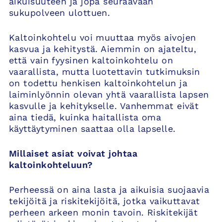
aikuisuuteen ja jopa seuraavaan
sukupolveen ulottuen.
Kaltoinkohtelu voi muuttaa myös aivojen
kasvua ja kehitystä. Aiemmin on ajateltu,
että vain fyysinen kaltoinkohtelu on
vaarallista, mutta luotettavin tutkimuksin
on todettu henkisen kaltoinkohtelun ja
laiminlyönnin olevan yhtä vaarallista lapsen
kasvulle ja kehitykselle. Vanhemmat eivät
aina tiedä, kuinka haitallista oma
käyttäytyminen saattaa olla lapselle.
Millaiset asiat voivat johtaa
kaltoinkohteluun?
Perheessä on aina lasta ja aikuisia suojaavia
tekijöitä ja riskitekijöitä, jotka vaikuttavat
perheen arkeen monin tavoin. Riskitekijät