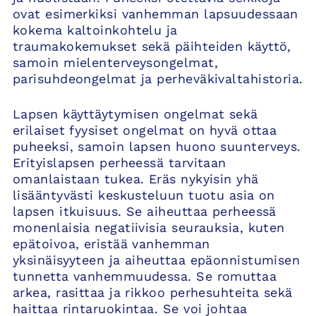
ovat esimerkiksi vanhemman lapsuudessaan
kokema kaltoinkohtelu ja
traumakokemukset sekä päihteiden käyttö,
samoin mielenterveysongelmat,
parisuhdeongelmat ja perheväkivaltahistoria.
Lapsen käyttäytymisen ongelmat sekä
erilaiset fyysiset ongelmat on hyvä ottaa
puheeksi, samoin lapsen huono suunterveys.
Erityislapsen perheessä tarvitaan
omanlaistaan tukea. Eräs nykyisin yhä
lisääntyvästi keskusteluun tuotu asia on
lapsen itkuisuus. Se aiheuttaa perheessä
monenlaisia negatiivisia seurauksia, kuten
epätoivoa, eristää vanhemman
yksinäisyyteen ja aiheuttaa epäonnistumisen
tunnetta vanhemmuudessa. Se romuttaa
arkea, rasittaa ja rikkoo perhesuhteita sekä
haittaa rintaruokintaa. Se voi johtaa