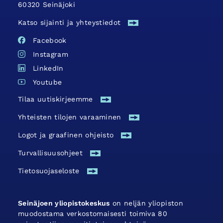
60320 Seinäjoki
Katso sijainti ja yhteystiedot
Facebook
Instagram
LinkedIn
Youtube
Tilaa uutiskirjeemme
Yhteisten tilojen varaaminen
Logot ja graafinen ohjeisto
Turvallisuus­ohjeet
Tietosuojaseloste
Seinäjoen yliopistokeskus
on neljän yliopiston
muodostama verkostomaisesti toimiva 80