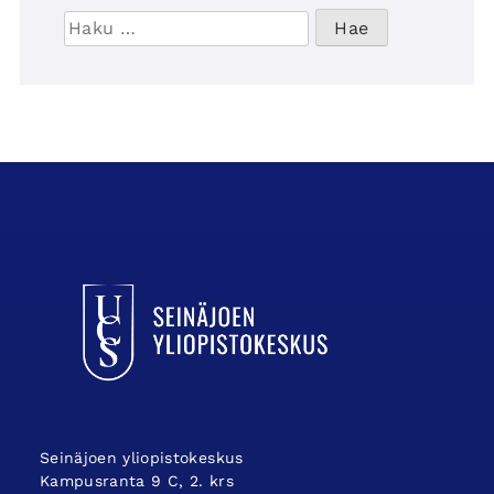
Haku:
UCSin etusivulle
Seinäjoen yliopistokeskus
Kampusranta 9 C, 2. krs