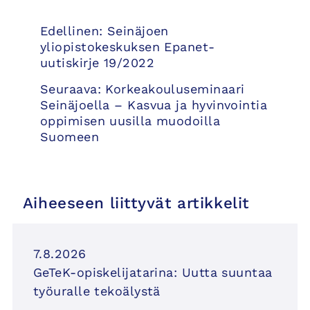
Artikkelien
Edellinen:
Seinäjoen
selaus
yliopistokeskuksen Epanet-
uutiskirje 19/2022
Seuraava:
Korkeakouluseminaari
Seinäjoella – Kasvua ja hyvinvointia
oppimisen uusilla muodoilla
Suomeen
Aiheeseen liittyvät artikkelit
7.8.2026
GeTeK-opiskelijatarina: Uutta suuntaa
työuralle tekoälystä