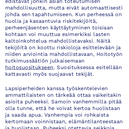
edistävät jonkin asian toteutumisen
mahdollisuutta, mutta eivät automaattisesti
johda sen tapahtumiseen. Kun perheessä on
huolia ja kasaantuvia riskitekijöitä,
perheenjäsenten käyttäytyminen toisiaan
kohtaan voi muuttua esimerkiksi lasten
kaltoinkohtelua mahdollistavaksi. Näitä
tekijöitä on koottu riskioloja esittelevään ja
niiden arviointia mahdollistavaan, Hoitotyön
tutkimussäätiön julkaisemaan
hoitosuositukseen
. Suosituksessa esitellään
kattavasti myös suojaavat tekijät.
Lapsiperheiden kanssa työskentelevien
ammattilaisten on tärkeää ottaa vaikeitakin
asioita puheeksi. Samoin vanhemmilla pitää
olla tunne, että he voivat kertoa huolistaan
ja saada apua. Vanhempia voi rohkaista
kertomaan voinnistaan, elämäntilanteestaan
ja huolistaan. Puheeksi otettavia seikkoja