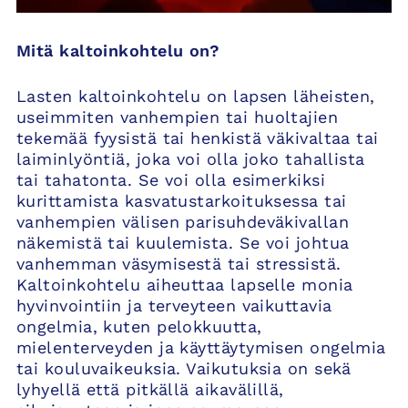
Mitä kaltoinkohtelu on?
Lasten kaltoinkohtelu on lapsen läheisten,
useimmiten vanhempien tai huoltajien
tekemää fyysistä tai henkistä väkivaltaa tai
laiminlyöntiä, joka voi olla joko tahallista
tai tahatonta. Se voi olla esimerkiksi
kurittamista kasvatustarkoituksessa tai
vanhempien välisen parisuhdeväkivallan
näkemistä tai kuulemista. Se voi johtua
vanhemman väsymisestä tai stressistä.
Kaltoinkohtelu aiheuttaa lapselle monia
hyvinvointiin ja terveyteen vaikuttavia
ongelmia, kuten pelokkuutta,
mielenterveyden ja käyttäytymisen ongelmia
tai kouluvaikeuksia. Vaikutuksia on sekä
lyhyellä että pitkällä aikavälillä,