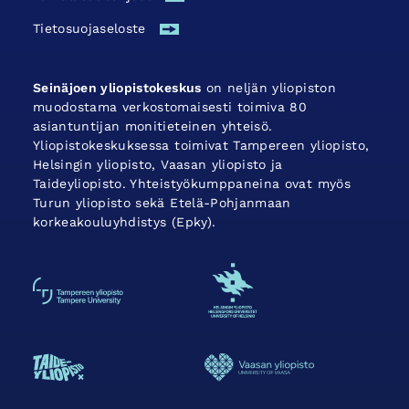
Tietosuojaseloste
Seinäjoen yliopistokeskus
on neljän yliopiston
muodostama verkostomaisesti toimiva 80
asiantuntijan monitieteinen yhteisö.
Yliopistokeskuksessa toimivat Tampereen yliopisto,
Helsingin yliopisto, Vaasan yliopisto ja
Taideyliopisto. Yhteistyökumppaneina ovat myös
Turun yliopisto sekä Etelä-Pohjanmaan
korkeakouluyhdistys (Epky).