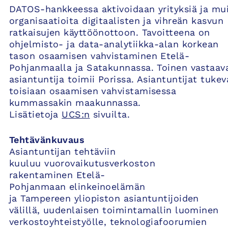
DATOS-hankkeessa aktivoidaan yrityksiä ja mu
organisaatioita digitaalisten ja vihreän kasvun
ratkaisujen käyttöönottoon. Tavoitteena on
ohjelmisto- ja data-analytiikka-alan korkean
tason osaamisen vahvistaminen Etelä-
Pohjanmaalla ja Satakunnassa. Toinen vastaav
asiantuntija toimii Porissa. Asiantuntijat tukev
toisiaan osaamisen vahvistamisessa
kummassakin maakunnassa.
Lisätietoja
UCS:n
sivuilta.
Tehtävänkuvaus
Asiantuntijan tehtäviin
kuuluu vuorovaikutusverkoston
rakentaminen Etelä-
Pohjanmaan elinkeinoelämän
ja Tampereen yliopiston asiantuntijoiden
välillä, uudenlaisen toimintamallin luominen
verkostoyhteistyölle, teknologiafoorumien