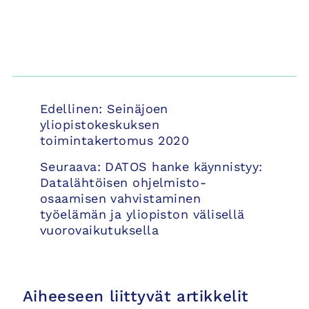
Artikkelien
Edellinen:
Seinäjoen
selaus
yliopistokeskuksen
toimintakertomus 2020
Seuraava:
DATOS hanke käynnistyy:
Datalähtöisen ohjelmisto-
osaamisen vahvistaminen
työelämän ja yliopiston välisellä
vuorovaikutuksella
Aiheeseen liittyvät artikkelit