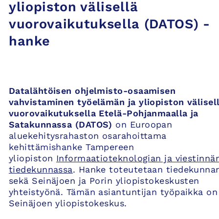
yliopiston välisellä
vuorovaikutuksella (DATOS) -
hanke
Datalähtöisen ohjelmisto-osaamisen
vahvistaminen työelämän ja yliopiston välisel
vuorovaikutuksella Etelä-Pohjanmaalla ja
Satakunnassa (DATOS)
on Euroopan
aluekehitysrahaston osarahoittama
kehittämishanke Tampereen
yliopiston
Informaatioteknologian ja viestinnä
tiedekunnassa
. Hanke toteutetaan tiedekunna
sekä Seinäjoen ja Porin yliopistokeskusten
yhteistyönä. Tämän asiantuntijan työpaikka on
Seinäjoen yliopistokeskus.