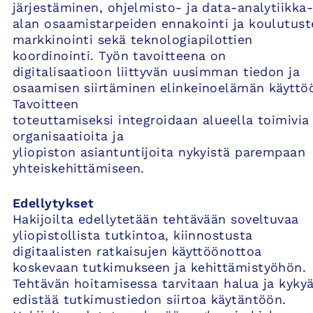
järjestäminen, ohjelmisto- ja data-analytiikka
alan osaamistarpeiden ennakointi ja koulutust
markkinointi sekä teknologiapilottien
koordinointi. Työn tavoitteena on
digitalisaatioon liittyvän uusimman tiedon ja
osaamisen siirtäminen elinkeinoelämän käyttö
Tavoitteen
toteuttamiseksi integroidaan alueella toimivia
organisaatioita ja
yliopiston asiantuntijoita nykyistä parempaan
yhteiskehittämiseen.
Edellytykset
Hakijoilta edellytetään tehtävään soveltuvaa
yliopistollista tutkintoa, kiinnostusta
digitaalisten ratkaisujen käyttöönottoa
koskevaan tutkimukseen ja kehittämistyöhön.
Tehtävän hoitamisessa tarvitaan halua ja kyky
edistää tutkimustiedon siirtoa käytäntöön.