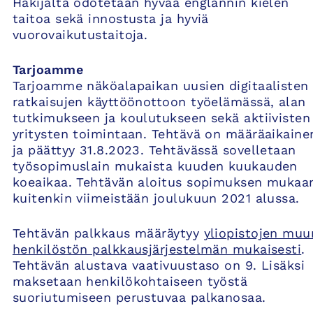
Hakijalta odotetaan hyvää englannin kielen
taitoa sekä innostusta ja hyviä
vuorovaikutustaitoja.
Tarjoamme
Tarjoamme näköalapaikan uusien digitaalisten
ratkaisujen käyttöönottoon työelämässä, alan
tutkimukseen ja koulutukseen sekä aktiivisten
yritysten toimintaan. Tehtävä on määräaikaine
ja päättyy 31.8.2023. Tehtävässä sovelletaan
työsopimuslain mukaista kuuden kuukauden
koeaikaa. Tehtävän aloitus sopimuksen mukaa
kuitenkin viimeistään joulukuun 2021 alussa.
Tehtävän palkkaus määräytyy
yliopistojen muu
henkilöstön palkkausjärjestelmän mukaisesti
.
Tehtävän alustava vaativuustaso on 9. Lisäksi
maksetaan henkilökohtaiseen työstä
suoriutumiseen perustuvaa palkanosaa.