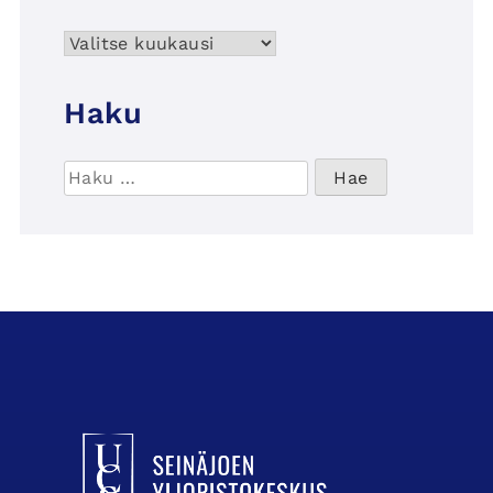
Arkisto
Haku
Haku:
UCSin etusivulle