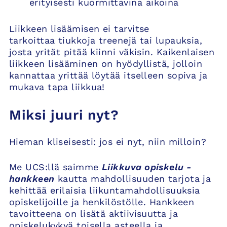
erityisesti kuormittavina aikoina
Liikkeen lisäämisen ei tarvitse
tarkoittaa tiukkoja treenejä tai lupauksia,
josta yrität pitää kiinni väkisin. Kaikenlaisen
liikkeen lisääminen on hyödyllistä, jolloin
kannattaa yrittää löytää itselleen sopiva ja
mukava tapa liikkua!
Miksi juuri nyt?
Hieman kliseisesti: jos ei nyt, niin milloin?
Me UCS:llä saimme
Liikkuva opiskelu -
hankkeen
kautta mahdollisuuden tarjota ja
kehittää erilaisia ​​liikuntamahdollisuuksia
opiskelijoille ja henkilöstölle. Hankkeen
tavoitteena on lisätä aktiivisuutta ja
opiskelukykyä toisella asteella ja