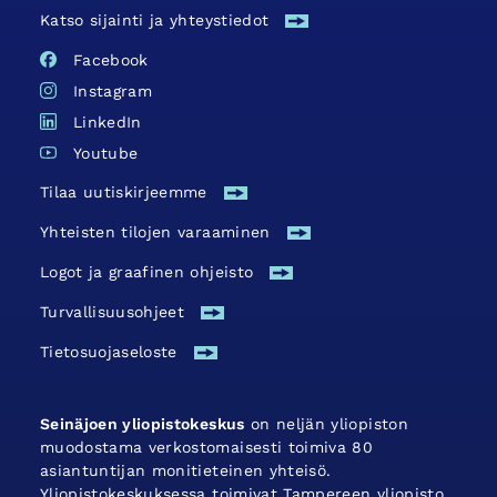
Katso sijainti ja yhteystiedot
Facebook
Instagram
LinkedIn
Youtube
Tilaa uutiskirjeemme
Yhteisten tilojen varaaminen
Logot ja graafinen ohjeisto
Turvallisuus­ohjeet
Tietosuojaseloste
Seinäjoen yliopistokeskus
on neljän yliopiston
muodostama verkostomaisesti toimiva 80
asiantuntijan monitieteinen yhteisö.
Yliopistokeskuksessa toimivat Tampereen yliopisto,