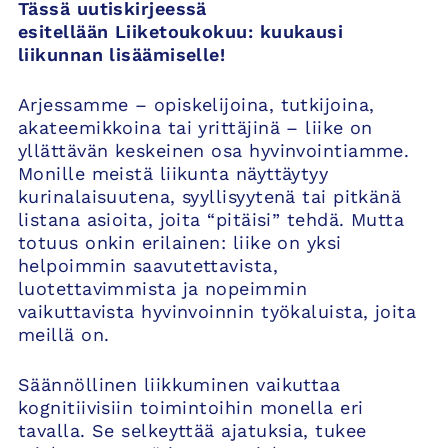
Tässä uutiskirjeessä
esitellään Liiketoukokuu: kuukausi
liikunnan lisäämiselle!
Arjessamme – opiskelijoina, tutkijoina,
akateemikkoina tai yrittäjinä – liike on
yllättävän keskeinen osa hyvinvointiamme.
Monille meistä liikunta näyttäytyy
kurinalaisuutena, syyllisyytenä tai pitkänä
listana asioita, joita “pitäisi” tehdä. Mutta
totuus onkin erilainen: liike on yksi
helpoimmin saavutettavista,
luotettavimmista ja nopeimmin
vaikuttavista hyvinvoinnin työkaluista, joita
meillä on.
Säännöllinen liikkuminen vaikuttaa
kognitiivisiin toimintoihin monella eri
tavalla. Se selkeyttää ajatuksia, tukee