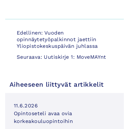
Artikkelien
Edellinen:
Vuoden
selaus
opinnäytetyöpalkinnot jaettiin
Yliopistokeskuspäivän juhlassa
Seuraava:
Uutiskirje 1: MoveMAYnt
Aiheeseen liittyvät artikkelit
11.6.2026
Opintoseteli avaa ovia
korkeakouluopintoihin