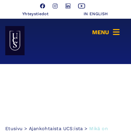
Hyppää
Facebook
Instagram
LinkedIn
YouTube
sisältöön
Yhteystiedot
IN ENGLISH
Seinäjoen Yliopistokeskus UCSin etusivulle
Etusivu
>
Ajankohtaista UCS:ista
>
Mikä on