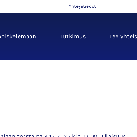
Yhteystiedot
opiskelemaan
Tutkimus
Tee yhtei
aan torstaina 4.12.2025 klo 13.00. Tilaisuus