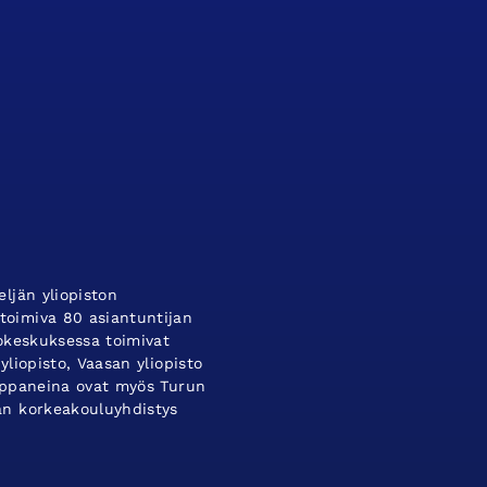
ljän yliopiston
oimiva 80 asiantuntijan
tokeskuksessa toimivat
yliopisto, Vaasan yliopisto
umppaneina ovat myös Turun
an korkeakouluyhdistys