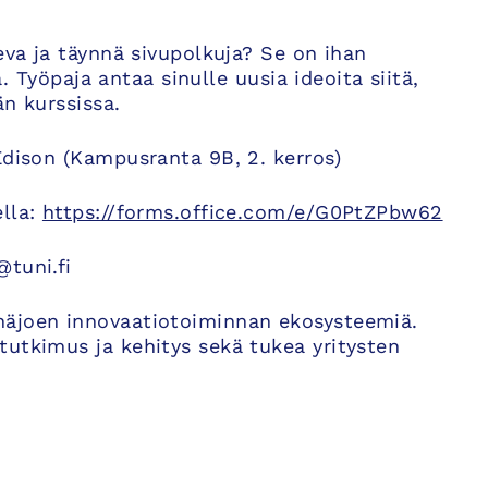
eva ja täynnä sivupolkuja? Se on ihan
a. Työpaja antaa sinulle uusia ideoita siitä,
än kurssissa.
Edison (Kampusranta 9B, 2. kerros)
ella:
https://forms.office.com/e/G0PtZPbw62
@tuni.fi
näjoen innovaatiotoiminnan ekosysteemiä.
tutkimus ja kehitys sekä tukea yritysten