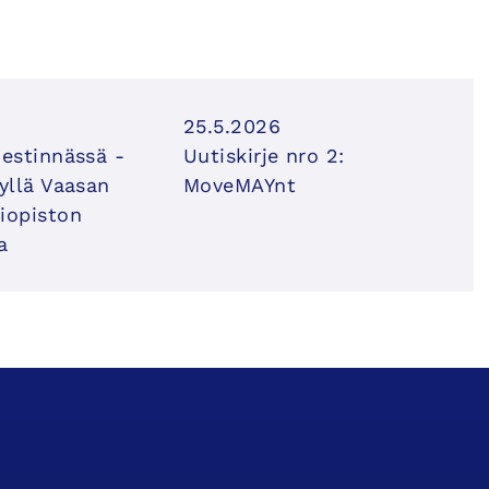
25.5.2026
iestinnässä -
Uutiskirje nro 2:
syllä Vaasan
MoveMAYnt
iopiston
a