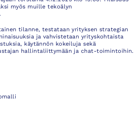
äksi myös muille tekoälyn
.
inen tilanne, testataan yrityksen strategian
inaisuuksia ja vahvistetaan yrityskohtaista
ustuksia, käytännön kokeiluja sekä
tajan hallintaliittymään ja chat-toimintoihin.
omalli