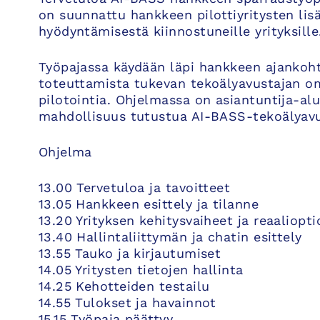
on suunnattu hankkeen pilottiyritysten lis
hyödyntämisestä kiinnostuneille yrityksille
Työpajassa käydään läpi hankkeen ajankohta
toteuttamista tukevan tekoälyavustajan om
pilotointia. Ohjelmassa on asiantuntija-al
mahdollisuus tutustua AI-BASS-tekoälyavus
Ohjelma
13.00 Tervetuloa ja tavoitteet
13.05 Hankkeen esittely ja tilanne
13.20 Yrityksen kehitysvaiheet ja reaaliopti
13.40 Hallintaliittymän ja chatin esittely
13.55 Tauko ja kirjautumiset
14.05 Yritysten tietojen hallinta
14.25 Kehotteiden testailu
14.55 Tulokset ja havainnot
15.15 Työpaja päättyy