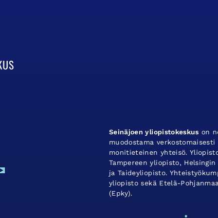
Seinäjoen yliopistokeskus
on ne
muodostama verkostomaisesti t
monitieteinen yhteisö. Yliopis
Tampereen yliopisto, Helsingin 
ja Taideyliopisto. Yhteistyök
yliopisto sekä Etelä-Pohjanma
(Epky).