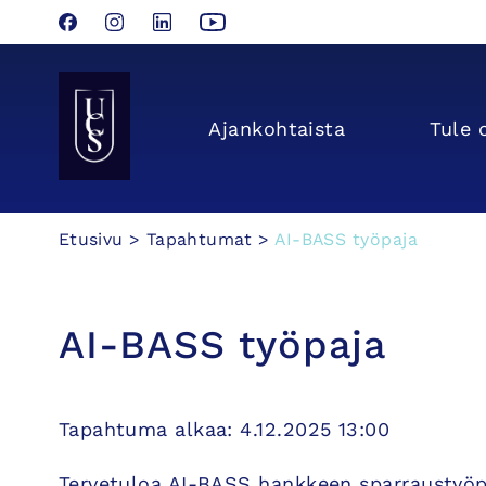
Facebook
Instagram
LinkedIn
YouTube
Seinäjoen Yliopistokeskus UCSin etusivulle
Ajan­kohtaista
Tule 
Hyppää
Etusivu
>
Tapahtumat
>
AI-BASS työpaja
sisältöön
AI-BASS työpaja
Tapahtuma alkaa: 4.12.2025 13:00
Tervetuloa AI-BASS hankkeen sparraustyöpaj