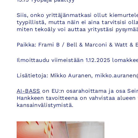
Siis, onko yrittäjänmatkasi ollut kiemurtel
tyypillistä, mutta näin ei aina tarvitsisi oll
miten tekoäly voi auttaa yritystäsi pysymä
Paikka: Frami B / Bell & Marconi & Watt & 
Ilmoittaudu viimeistään 1.12.2025 lomakke
Lisätietoja: Mikko Auranen, mikko.auranen
AI-BASS
on EU:n osarahoittama ja osa Sei
Hankkeen tavoitteena on vahvistaa alueen 
kansainvälistymistä.