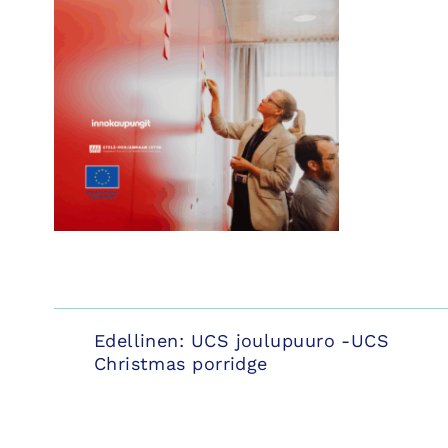
Artikkelien
Edellinen:
UCS joulupuuro -UCS
Christmas porridge
selaus