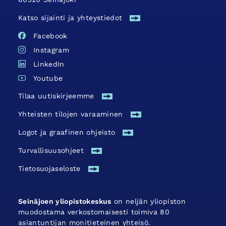
Katso sijainti ja yhteystiedot
Facebook
Instagram
LinkedIn
Youtube
Tilaa uutiskirjeemme
Yhteisten tilojen varaaminen
Logot ja graafinen ohjeisto
Turvallisuus­ohjeet
Tietosuojaseloste
Seinäjoen yliopistokeskus
on neljän yliopiston
muodostama verkostomaisesti toimiva 80
asiantuntijan monitieteinen yhteisö.