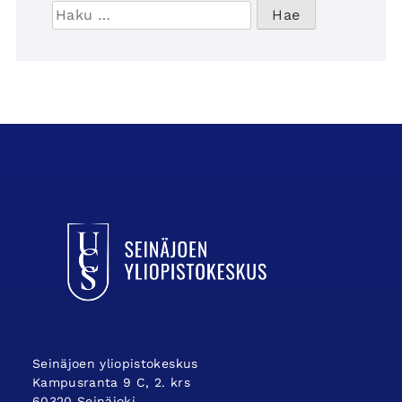
Haku:
UCSin etusivulle
Seinäjoen yliopistokeskus
Kampusranta 9 C, 2. krs
60320 Seinäjoki