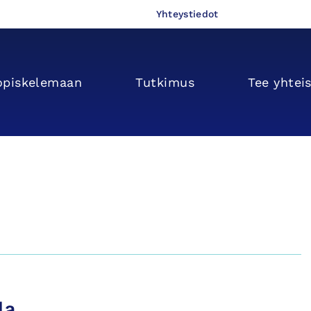
Yhteystiedot
opiskelemaan
Tutkimus
Tee yhtei
la