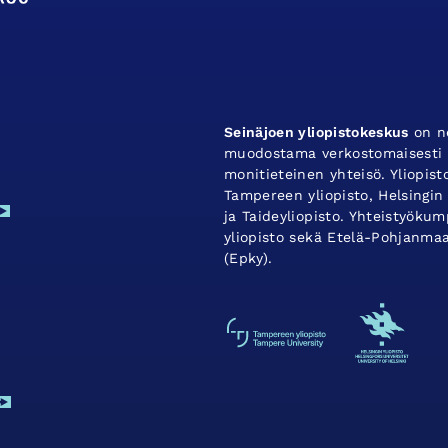
Seinäjoen yliopistokeskus
on ne
muodostama verkostomaisesti t
monitieteinen yhteisö. Yliopis
Tampereen yliopisto, Helsingin 
ja Taideyliopisto. Yhteistyök
yliopisto sekä Etelä-Pohjanma
(Epky).