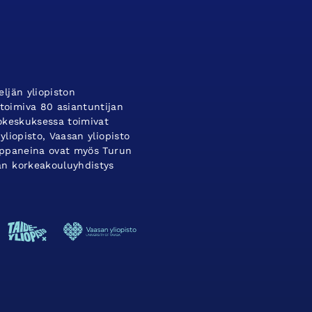
ljän yliopiston
oimiva 80 asiantuntijan
tokeskuksessa toimivat
yliopisto, Vaasan yliopisto
umppaneina ovat myös Turun
an korkeakouluyhdistys