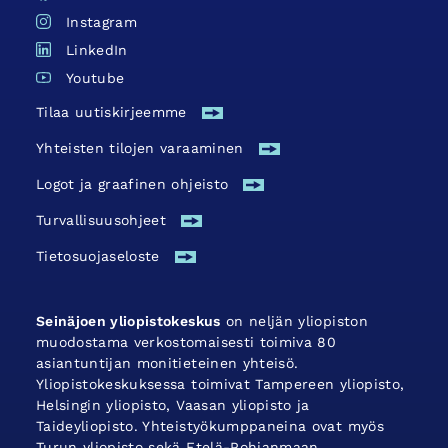
Instagram
LinkedIn
Youtube
Tilaa uutiskirjeemme
Yhteisten tilojen varaaminen
Logot ja graafinen ohjeisto
Turvallisuus­ohjeet
Tietosuojaseloste
Seinäjoen yliopistokeskus
on neljän yliopiston
muodostama verkostomaisesti toimiva 80
asiantuntijan monitieteinen yhteisö.
Yliopistokeskuksessa toimivat Tampereen yliopisto,
Helsingin yliopisto, Vaasan yliopisto ja
Taideyliopisto. Yhteistyökumppaneina ovat myös
Turun yliopisto sekä Etelä-Pohjanmaan