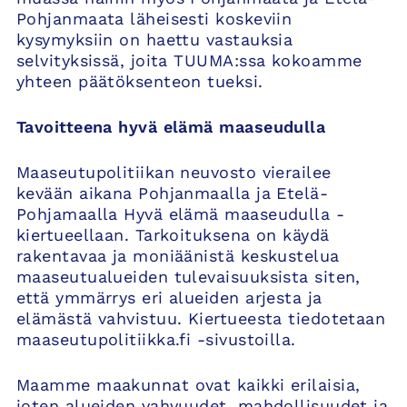
Pohjanmaata läheisesti koskeviin
kysymyksiin on haettu vastauksia
selvityksissä, joita TUUMA:ssa kokoamme
yhteen päätöksenteon tueksi.
Tavoitteena hyvä elämä maaseudulla
Maaseutupolitiikan neuvosto vierailee
kevään aikana Pohjanmaalla ja Etelä-
Pohjamaalla Hyvä elämä maaseudulla -
kiertueellaan. Tarkoituksena on käydä
rakentavaa ja moniäänistä keskustelua
maaseutualueiden tulevaisuuksista siten,
että ymmärrys eri alueiden arjesta ja
elämästä vahvistuu. Kiertueesta tiedotetaan
maaseutupolitiikka.fi -sivustoilla.
Maamme maakunnat ovat kaikki erilaisia,
joten alueiden vahvuudet, mahdollisuudet ja