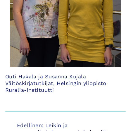
Outi Hakala
ja
Susanna Kujala
Väitöskirjatutkijat, Helsingin yliopisto
Ruralia-instituutti
Artikkelien
Edellinen:
Leikin ja