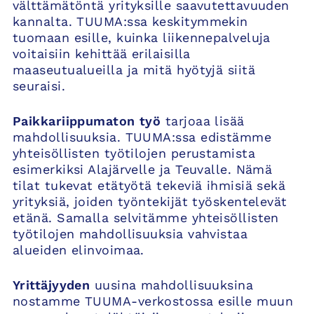
välttämätöntä yrityksille saavutettavuuden
kannalta. TUUMA:ssa keskitymmekin
tuomaan esille, kuinka liikennepalveluja
voitaisiin kehittää erilaisilla
maaseutualueilla ja mitä hyötyjä siitä
seuraisi.
Paikkariippumaton työ
tarjoaa lisää
mahdollisuuksia. TUUMA:ssa edistämme
yhteisöllisten työtilojen perustamista
esimerkiksi Alajärvelle ja Teuvalle. Nämä
tilat tukevat etätyötä tekeviä ihmisiä sekä
yrityksiä, joiden työntekijät työskentelevät
etänä. Samalla selvitämme yhteisöllisten
työtilojen mahdollisuuksia vahvistaa
alueiden elinvoimaa.
Yrittäjyyden
uusina mahdollisuuksina
nostamme TUUMA-verkostossa esille muun