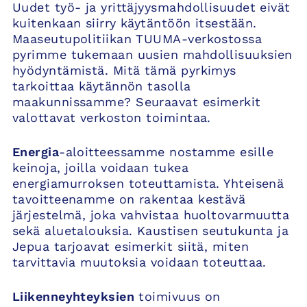
Uudet työ- ja yrittäjyysmahdollisuudet eivät
kuitenkaan siirry käytäntöön itsestään.
Maaseutupolitiikan TUUMA-verkostossa
pyrimme tukemaan uusien mahdollisuuksien
hyödyntämistä. Mitä tämä pyrkimys
tarkoittaa käytännön tasolla
maakunnissamme? Seuraavat esimerkit
valottavat verkoston toimintaa.
Energia
-aloitteessamme nostamme esille
keinoja, joilla voidaan tukea
energiamurroksen toteuttamista. Yhteisenä
tavoitteenamme on rakentaa kestävä
järjestelmä, joka vahvistaa huoltovarmuutta
sekä aluetalouksia. Kaustisen seutukunta ja
Jepua tarjoavat esimerkit siitä, miten
tarvittavia muutoksia voidaan toteuttaa.
Liikenneyhteyksien
toimivuus on