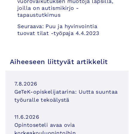
selaus
vuorovaikutuksen muotoja lapsilla,
joilla on autismikirjo -
tapaustutkimus
Seuraava:
Puu ja hyvinvointia
tuovat tilat -työpaja 4.4.2023
Aiheeseen liittyvät artikkelit
7.8.2026
GeTeK-opiskelijatarina: Uutta suuntaa
työuralle tekoälystä
11.6.2026
Opintoseteli avaa ovia
korkeakouluopintoihin