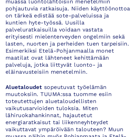
muassa luontolähtöisiin menetelmiin
pohjautuvia ratkaisuja. Niiden käyttöönottoa
on tärkeä edistää sote-palveluissa ja
kuntien hyte-työssä. Uusilla
palveluratkaisuilla voidaan vastata
erityisesti mielenterveyden ongelmiin sekä
lasten, nuorten ja perheiden tuen tarpeisiin.
Esimerkiksi Etelä-Pohjanmaalla monet
maatilat ovat lähteneet kehittämään
palveluja, jotka liittyvät luonto- ja
eläinavusteisiin menetelmiin.
Aluetaloudet
sopeutuvat työelämän
muutoksiin. TUUMA:ssa tuomme esiin
toteutettujen aluetaloudellisten
vaikutusarvioiden tuloksia. Miten
lähiruokahankinnat, hajautetut
energiaratkaisut tai liikenneyhteydet
vaikuttavat ympäröivään talouteen? Muun
muassa näihin myös Pohjanmaata ja Etelä-