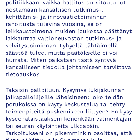
politiikkaan: vaikka hallitus on sitoutunut
nostamaan kansallisen tutkimus-,
kehittämis- ja innovaatiotoiminnan
rahoitusta tulevina vuosina, se on
leikkaustoimena muiden joukossa päättänyt
lakkauttaa Valtioneuvoston tutkimus- ja
selvitystoiminnan. Lyhyellä tähtäimellä
säästöä tulee, mutta päätökselle ei voi
hurrata. Miten paikataan tästä syntyvä
kansalliseen tiedolla johtamiseen tarvittava
tietoaukko?
Takaisin palloiluun. Kysymys lukijakunnan
jalkapalloilijoille läheisineen: joko teidän
porukoissa on käyty keskustelua tai tehty
toimenpiteitä puskemiseen liittyen? En kysy
kyseenalaistaakseni kenenkään valmentajan
tai seuran käytänteitä ulkoapäin.
Tarkoitukseni on pikemminkin osoittaa, että