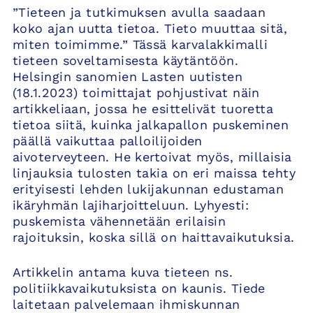
”Tieteen ja tutkimuksen avulla saadaan
koko ajan uutta tietoa. Tieto muuttaa sitä,
miten toimimme.” Tässä karvalakkimalli
tieteen soveltamisesta käytäntöön.
Helsingin sanomien Lasten uutisten
(18.1.2023) toimittajat pohjustivat näin
artikkeliaan, jossa he esittelivät tuoretta
tietoa siitä, kuinka jalkapallon puskeminen
päällä vaikuttaa palloilijoiden
aivoterveyteen. He kertoivat myös, millaisia
linjauksia tulosten takia on eri maissa tehty
erityisesti lehden lukijakunnan edustaman
ikäryhmän lajiharjoitteluun. Lyhyesti:
puskemista vähennetään erilaisin
rajoituksin, koska sillä on haittavaikutuksia.
Artikkelin antama kuva tieteen ns.
politiikkavaikutuksista on kaunis. Tiede
laitetaan palvelemaan ihmiskunnan