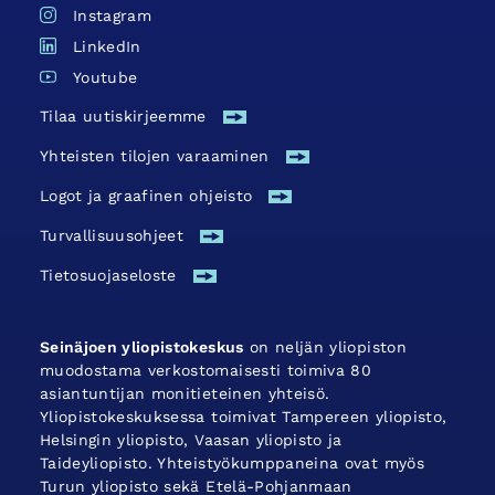
Instagram
LinkedIn
Youtube
Tilaa uutiskirjeemme
Yhteisten tilojen varaaminen
Logot ja graafinen ohjeisto
Turvallisuus­ohjeet
Tietosuojaseloste
Seinäjoen yliopistokeskus
on neljän yliopiston
muodostama verkostomaisesti toimiva 80
asiantuntijan monitieteinen yhteisö.
Yliopistokeskuksessa toimivat Tampereen yliopisto,
Helsingin yliopisto, Vaasan yliopisto ja
Taideyliopisto. Yhteistyökumppaneina ovat myös
Turun yliopisto sekä Etelä-Pohjanmaan