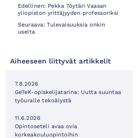
Artikkelien
Edellinen:
Pekka Töytäri Vaasan
selaus
yliopiston yrittäjyyden professoriksi
Seuraava:
Tulevaisuuksia onkin
useita
Aiheeseen liittyvät artikkelit
7.8.2026
GeTeK-opiskelijatarina: Uutta suuntaa
työuralle tekoälystä
11.6.2026
Opintoseteli avaa ovia
korkeakouluopintoihin