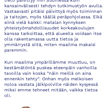
tieto päivittyy niin Suomessa kuin
kansainvälisesti tehdyn tutkimustyön avulla.
Vastaavasti pitäisi päivittyä myös toiminnan
ja taitojen, myös täällä peräpohjolassa. Eikä
siinä vielä kaikki: matalan kynnyksen
yhteistyömahdollisuudet korkeakoulujen
kanssa tarkoittaa, että alueella voidaan itse
olla rakentamassa uutta tietoa ja
ymmärrystä siitä, miten maailma makaisi
paremmin.
Kun maailma ympärillämme muuttuu, on
kestämätöntä puskea eteenpäin vanhoilla
tavoilla vain koska ”näin meillä on aina
ennenkin tehty”. Onhan myös melkoisen
noloa vastata jälkipolville näiden kysyessä
miksi emme tehneet mitään, vaikka tietoa
oli.