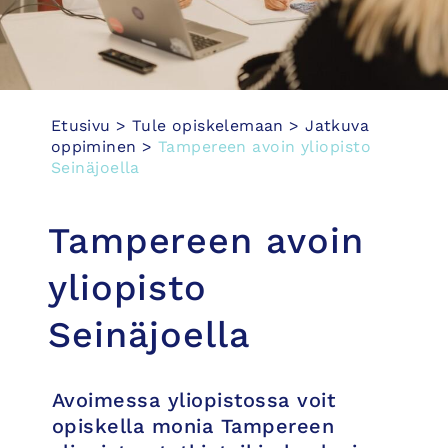
Etusivu
>
Tule opiskelemaan
>
Jatkuva
oppiminen
>
Tampereen avoin yliopisto
Seinäjoella
Tampereen avoin
yliopisto
Seinäjoella
Avoimessa yliopistossa voit
opiskella monia Tampereen