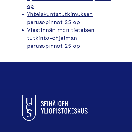
op
Yhteiskuntatutkimuksen
perusopinnot 25 op
Viestinnän monitieteisen
tutkinto-ohjelman
perusopinnot 25 op
UCSin etusivulle