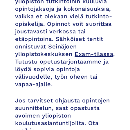
yliopiston tutkintoihin kuuluvia
opintojaksoja ja kokonaisuuksia,
vaikka et olekaan vielä tutkinto-
opiskelija. Opinnot voit suorittaa
joustavasti verkossa tai
etäopintoina. Sähköiset tentit
onnistuvat Seinäjoen
yliopistokeskuksen
Exam-tilassa
.
Tutustu opetustarjontaamme ja
löydä sopivia opintoja
välivuodelle, työn oheen tai
vapaa-ajalle.
Jos tarvitset ohjausta opintojen
suunnittelun, saat opastusta
avoimen yliopiston
koulutusasiantuntijoilta. Ota