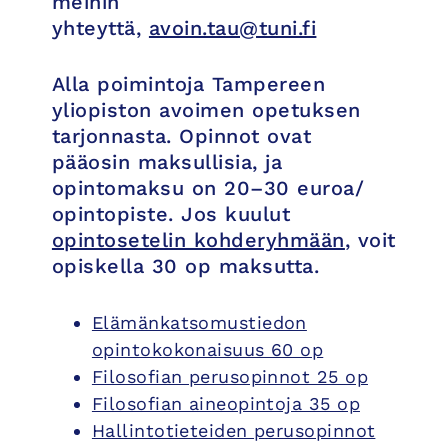
meihin
yhteyttä,
avoin.tau@tuni.fi
Alla poimintoja Tampereen
yliopiston avoimen opetuksen
tarjonnasta. Opinnot ovat
pääosin maksullisia, ja
opintomaksu on 20–30 euroa/
opintopiste. Jos kuulut
opintosetelin kohderyhmään
, voit
opiskella 30 op maksutta.
Elämänkatsomustiedon
opintokokonaisuus 60 op
Filosofian perusopinnot 25 op
Filosofian aineopintoja 35 op
Hallintotieteiden perusopinnot