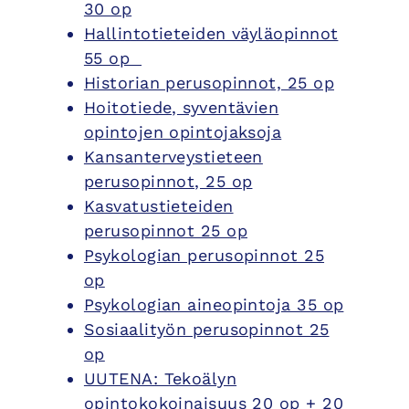
30 op
Hallintotieteiden väyläopinnot
55 op
Historian perusopinnot, 25 op
Hoitotiede, syventävien
opintojen opintojaksoja
Kansanterveystieteen
perusopinnot, 25 op
Kasvatustieteiden
perusopinnot 25 op
Psykologian perusopinnot 25
op
Psykologian aineopintoja 35 op
Sosiaalityön perusopinnot 25
op
UUTENA: Tekoälyn
opintokokoinaisuus 20 op + 20