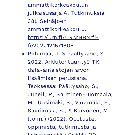
ammattikorkeakoulun
julkaisusarja A. Tutkimuksia
38). Seinäjoen
ammattikorkeakoulu.
https://urn.fi/URN:NBN:fi-
fe2022121571806
Riihimaa, J. & Päällysaho, S.
2022. Arkkitehtuurityö TKI
data-aineistojen arvon
lisäämisen perustana.
Teoksessa: Päällysaho, S.,
Junell, P., Salminen-Tuomaala,
M., Uusimäki, S., Varamäki, E.,
Saarikoski, S., & Karvonen, M.
(toim.) (2022). Opetusta,
oppimista, tutkimusta ja
kehittämistä : SeAMK 30