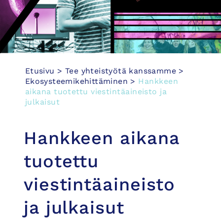
Etusivu
>
Tee yhteis­työtä kanssamme
>
Ekosysteemikehittäminen
>
Hankkeen
aikana tuotettu viestintäaineisto ja
julkaisut
Hankkeen aikana
tuotettu
viestintäaineisto
ja julkaisut