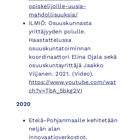
opiskelijoille-uusia-
mahdollisuuksia/
ILMIÖ: Osuuskunnasta
yrittäjyyden polulle.
Haastattelussa
osuuskuntatoiminnan
koordinaattori Elina Ojala sekä
osuuskuntayrittäjä Jaakko
Viljanen. 2021. (Video).
https://www.youtube.com/wat
ch?v=TbA_5bkg2VI
2020
Etelä-Pohjanmaalle kehitetään
neljän alan
innovaatioverkostot.