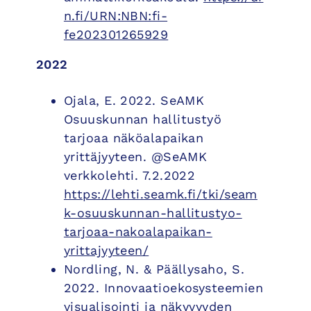
n.fi/URN:NBN:fi-
fe202301265929
2022
Ojala, E. 2022. SeAMK
Osuuskunnan hallitustyö
tarjoaa näköalapaikan
yrittäjyyteen. @SeAMK
verkkolehti. 7.2.2022
https://lehti.seamk.fi/tki/seam
k-osuuskunnan-hallitustyo-
tarjoaa-nakoalapaikan-
yrittajyyteen/
Nordling, N. & Päällysaho, S.
2022. Innovaatioekosysteemien
visualisointi ja näkyvyyden