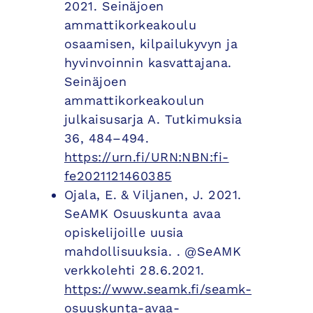
2021. Seinäjoen
ammattikorkeakoulu
osaamisen, kilpailukyvyn ja
hyvinvoinnin kasvattajana.
Seinäjoen
ammattikorkeakoulun
julkaisusarja A. Tutkimuksia
36, 484–494.
https://urn.fi/URN:NBN:fi-
fe2021121460385
Ojala, E. & Viljanen, J. 2021.
SeAMK Osuuskunta avaa
opiskelijoille uusia
mahdollisuuksia. . @SeAMK
verkkolehti 28.6.2021.
https://www.seamk.fi/seamk-
osuuskunta-avaa-