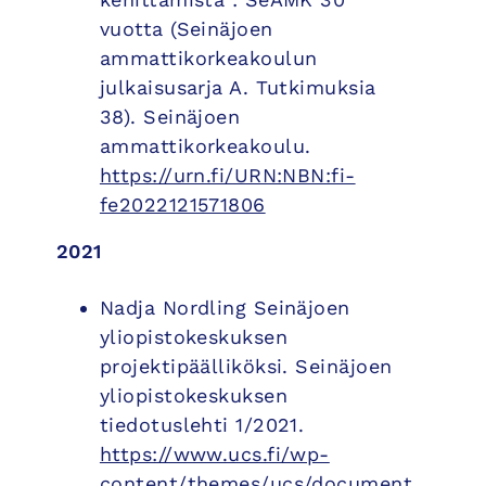
vuotta (Seinäjoen
ammattikorkeakoulun
julkaisusarja A. Tutkimuksia
38). Seinäjoen
ammattikorkeakoulu.
https://urn.fi/URN:NBN:fi-
fe2022121571806
2021
Nadja Nordling Seinäjoen
yliopistokeskuksen
projektipäälliköksi. Seinäjoen
yliopistokeskuksen
tiedotuslehti 1/2021.
https://www.ucs.fi/wp-
content/themes/ucs/document