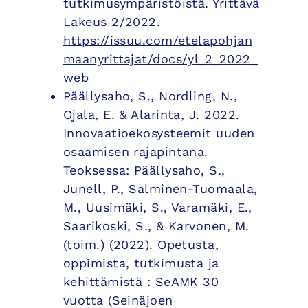
tutkimusympäristöistä. Yrittävä
Lakeus 2/2022.
https://issuu.com/etelapohjan
maanyrittajat/docs/yl_2_2022_
web
Päällysaho, S., Nordling, N.,
Ojala, E. & Alarinta, J. 2022.
Innovaatioekosysteemit uuden
osaamisen rajapintana.
Teoksessa: Päällysaho, S.,
Junell, P., Salminen-Tuomaala,
M., Uusimäki, S., Varamäki, E.,
Saarikoski, S., & Karvonen, M.
(toim.) (2022). Opetusta,
oppimista, tutkimusta ja
kehittämistä : SeAMK 30
vuotta (Seinäjoen