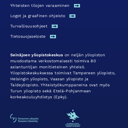
Yhteisten tilojen varaaminen
Logot ja graafinen ohjeisto
Turvallisuus­ohjeet
Tietosuojaseloste
Seinäjoen yliopistokeskus
on neljän yliopiston
muodostama verkostomaisesti toimiva 80
asiantuntijan monitieteinen yhteisö.
Yliopistokeskuksessa toimivat Tampereen yliopisto,
Helsingin yliopisto, Vaasan yliopisto ja
Taideyliopisto. Yhteistyökumppaneina ovat myös
Turun yliopisto sekä Etelä-Pohjanmaan
korkeakouluyhdistys (Epky).