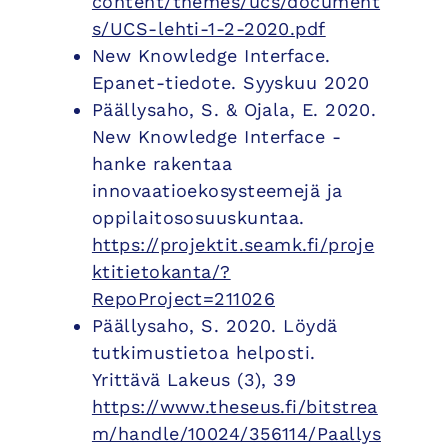
content/themes/ucs/document
s/UCS-lehti-1-2-2020.pdf
New Knowledge Interface.
Epanet-tiedote. Syyskuu 2020
Päällysaho, S. & Ojala, E. 2020.
New Knowledge Interface -
hanke rakentaa
innovaatioekosysteemejä ja
oppilaitososuuskuntaa.
https://projektit.seamk.fi/proje
ktitietokanta/?
RepoProject=211026
Päällysaho, S. 2020. Löydä
tutkimustietoa helposti.
Yrittävä Lakeus (3), 39
https://www.theseus.fi/bitstrea
m/handle/10024/356114/Paallys