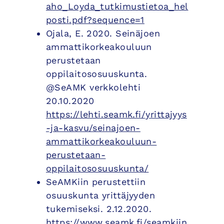
aho_Loyda_tutkimustietoa_hel
posti.pdf?sequence=1
Ojala, E. 2020. Seinäjoen
ammattikorkeakouluun
perustetaan
oppilaitososuuskunta.
@SeAMK verkkolehti
20.10.2020
https://lehti.seamk.fi/yrittajyys
-ja-kasvu/seinajoen-
ammattikorkeakouluun-
perustetaan-
oppilaitososuuskunta/
SeAMKiin perustettiin
osuuskunta yrittäjyyden
tukemiseksi. 2.12.2020.
https://www.seamk.fi/seamkiin